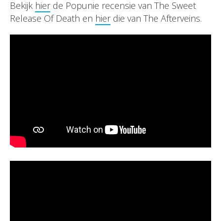
Bekijk
hier
de Popunie recensie van The Sweet
Release Of Death en
hier
die van The Afterveins.