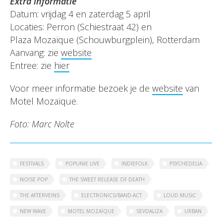
Extra informatie
Datum: vrijdag 4 en zaterdag 5 april
Locaties: Perron (Schiestraat 42) en
Plaza Mozaïque (Schouwburgplein), Rotterdam
Aanvang: zie
website
Entree: zie
hier
Voor meer informatie bezoek je de
website
van
Motel Mozaïque.
Foto: Marc Nolte
FESTIVALS
POPUNIE LIVE
INDIEFOLK
PSYCHEDELIA
NOISE POP
THE SWEET RELEASE OF DEATH
THE AFTERVEINS
ELECTRONICS/BAND-ACT
LOUD MUSIC
NEW WAVE
MOTEL MOZAÏQUE
SEVDALIZA
URBAN