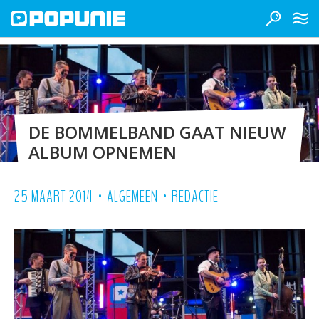
DE BOMMELBAND GAAT NIEUW
ALBUM OPNEMEN
•
•
25 MAART 2014
ALGEMEEN
REDACTIE