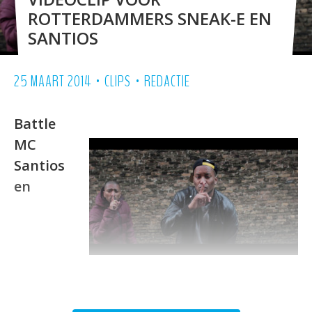
ROTTERDAMMERS SNEAK-E EN
SANTIOS
•
•
25 MAART 2014
CLIPS
REDACTIE
Battle
MC
Santios
en
producer Sneak-E zijn de samenwerking
aangegaan en komen met hun eerste