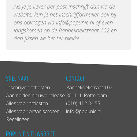
Als je je liever per post inschrijft dan via de
website, kun je het inschrijfformulier ook bij
ons opvragen via info@popunie.nl of even
langskomen op de Pannekoekstraat 102 en
dan fiksen we het ter plekke.
SNEL NAAR
CONTACT
Inschrijven artiesten
Pannekoekstraat 102
Aanmelden nieuwe release
3011LL Rotterdam
Alles voor artiesten
(010) 412 34 55
Alles voor organisatoren
info@popunie.nl
Regelingen
POPUNIE NIEUWSBRIEF