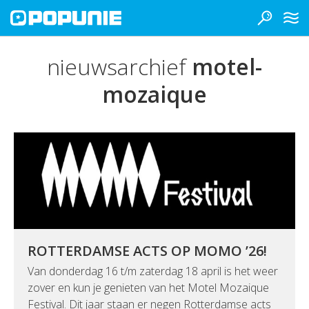
nieuwsarchief
motel-
mozaique
ROTTERDAMSE ACTS OP MOMO ’26!
Van donderdag 16 t/m zaterdag 18 april is het weer
zover en kun je genieten van het Motel Mozaique
Festival. Dit jaar staan er negen Rotterdamse acts