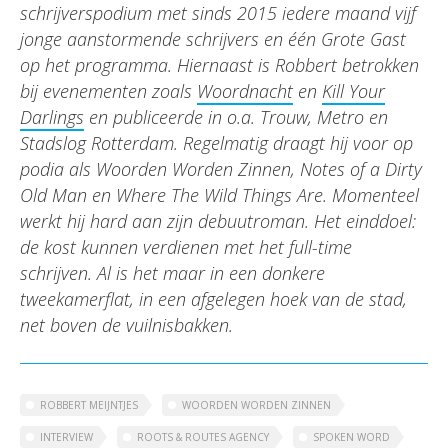
schrijverspodium met sinds 2015 iedere maand vijf
jonge aanstormende schrijvers en één Grote Gast
op het programma. Hiern
aast is Robbert betrokken
bij evenementen zoals
Woordnacht
en
Kill Your
Darlings
en publiceerde
in o.a. Trouw, Metro en
Stadslog Rotterdam. R
egelmatig draagt hij voor op
podia als Woorden Worden Zinnen, Notes of a Dirty
Old Man en Where The Wild Things Are.
Momenteel
werkt hij hard aan zijn debuutroman. Het einddoel:
de kost kunnen verdienen met het full-time
schrijven. Al is het maar in een donkere
tweekamerflat, in een afgelegen hoek van de stad,
net boven de vuilnisbakken.
ROBBERT MEIJNTJES
WOORDEN WORDEN ZINNEN
INTERVIEW
ROOTS & ROUTES AGENCY
SPOKEN WORD