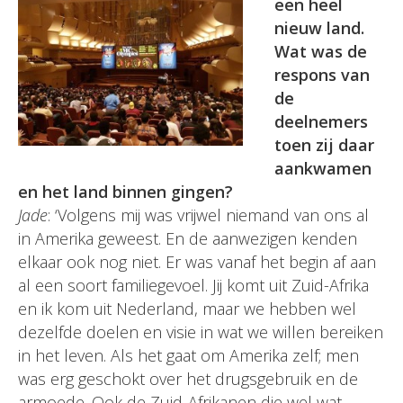
een heel
nieuw land.
Wat was de
respons van
de
deelnemers
toen zij daar
aankwamen
en het land binnen gingen?
Jade
: ‘Volgens mij was vrijwel niemand van ons al
in Amerika geweest. En de aanwezigen kenden
elkaar ook nog niet. Er was vanaf het begin af aan
al een soort familiegevoel. Jij komt uit Zuid-Afrika
en ik kom uit Nederland, maar we hebben wel
dezelfde doelen en visie in wat we willen bereiken
in het leven. Als het gaat om Amerika zelf; men
was erg geschokt over het drugsgebruik en de
armoede. Ook de Zuid-Afrikanen die wel wat