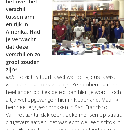
het over het
verschil
tussen arm
en rijk in
Amerika. Had
je verwacht
dat deze
verschillen zo
groot zouden
zijn?
Jade
: ‘Je ziet natuurlijk wel wat op tv, dus ik wist
wel dat het anders zou zijn. Ze hebben daar een
heel ander politiek beleid dan hier. Je wordt toch
altijd wel opgevangen hier in Nederland. Maar ik
ben heel erg geschrokken in San Francisco.
Van het aantal daklozen, zieke mensen op straat,
drugsverslaafden; het was echt wel een schok in
zo’n rijk land. Ik heb al veel andere landen in de