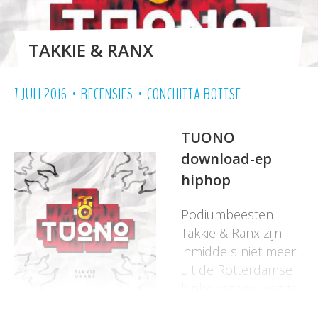
TAKKIE & RANX
•
•
7 JULI 2016
RECENSIES
CONCHITTA BOTTSE
TUONO
download-ep
hiphop
Podiumbeesten
Takkie & Ranx zijn
inmiddels niet meer
uit de Rotterdamse
hiphopscene weg te
denken. In 2015