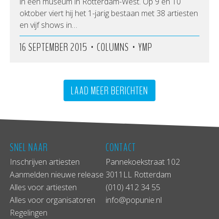
in een museum in Rotterdam-West. Op 9 en 10
oktober viert hij het 1-jarig bestaan met 38 artiesten
en vijf shows in…
•
•
16 SEPTEMBER 2015
COLUMNS
YMP
LAAD MEER BERICHTEN
SNEL NAAR
CONTACT
Inschrijven artiesten
Pannekoekstraat 102
Aanmelden nieuwe release
3011LL Rotterdam
Alles voor artiesten
(010) 412 34 55
Alles voor organisatoren
info@popunie.nl
Regelingen