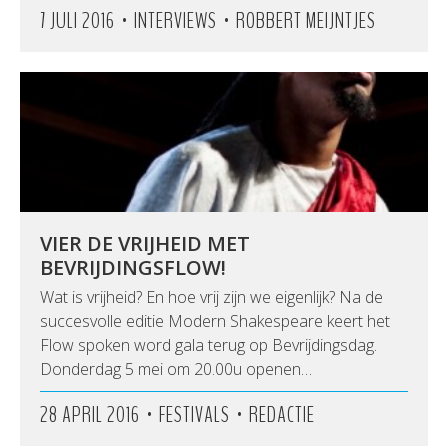
•
•
7 JULI 2016
INTERVIEWS
ROBBERT MEIJNTJES
VIER DE VRIJHEID MET
BEVRIJDINGSFLOW!
Wat is vrijheid? En hoe vrij zijn we eigenlijk? Na de
succesvolle editie Modern Shakespeare keert het
Flow spoken word gala terug op Bevrijdingsdag.
Donderdag 5 mei om 20.00u openen…
•
•
28 APRIL 2016
FESTIVALS
REDACTIE