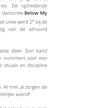
lines. De optredende
de danscrew
Below My
e
ze crew werd 2
bij de
tig van de allround
axte sfeer. Een band
ige nummers voor een
visuals en discipline
n. Al met al zorgen de
telijke avond!