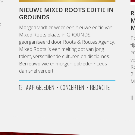
in
NIEUWE MIXED ROOTS EDITIE IN
R
GROUNDS
M
t
M
Morgen vindt er weer een nieuwe editie van
Mixed Roots plaats in GROUNDS,
P
georganiseerd door Roots & Routes Agency.
ti
Mixed Roots is een melting pot van jong
e
talent, verschillende culturen en disciplines.
ve
Benieuwd wie er morgen optreden? Lees
R
dan snel verder!
2 
M
•
•
13 JAAR GELEDEN
CONCERTEN
REDACTIE
1