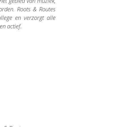
 het gebied van muziek,
orden. Roots & Routes
lege en verzorgt alle
n actief.