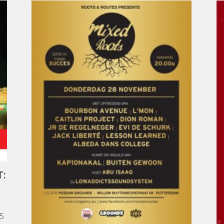
T:
25