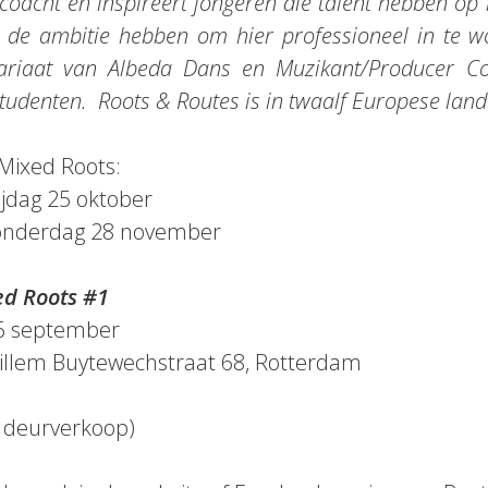
coacht en inspireert jongeren die talent hebben op
 de ambitie hebben om hier professioneel in te w
ariaat van Albeda Dans en Muzikant/Producer Col
tudenten. Roots & Routes is in twaalf Europese lande
Mixed Roots:
ijdag 25 oktober
Donderdag 28 november
ed Roots #1
6 september
llem Buytewechstraat 68, Rotterdam
n deurverkoop)