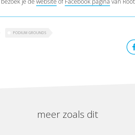
 bezoek je de
website
of
Facebook pagina
van Root
PODIUM GROUNDS
meer zoals dit