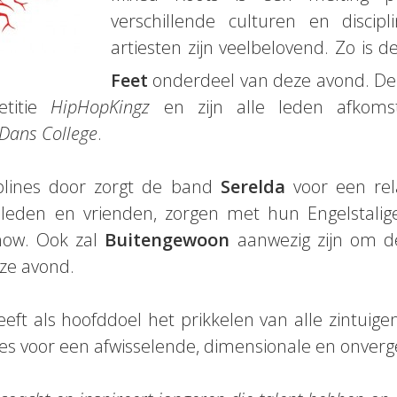
verschillende culturen en discip
artiesten zijn veelbelovend. Zo is 
Feet
onderdeel van deze avond. De
etitie
HipHopKingz
en zijn alle leden afkoms
Dans College
.
iplines door zorgt de band
Serelda
voor een rel
ieleden en vrienden, zorgen met hun Engelstal
how. Ook zal
Buitengewoon
aanwezig zijn om de 
ze avond.
eft als hoofddoel het prikkelen van alle zintuige
ines voor een afwisselende, dimensionale en onverge