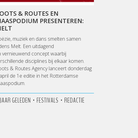
OOTS & ROUTES EN
AASPODIUM PRESENTEREN:
ELT
oëzie, muziek en dans smelten samen
jdens Melt. Een uitdagend
n vernieuwend concept waarbij
rschillende disciplines bij elkaar komen.
oots & Routes Agency lanceert donderdag
april de 1e editie in het Rotterdamse
aaspodium.
•
•
1 JAAR GELEDEN
FESTIVALS
REDACTIE