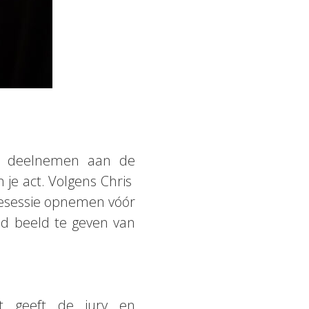
je deelnemen aan de
n je act. Volgens Chris
livesessie opnemen vóór
d beeld te geven van
Dit geeft de jury en