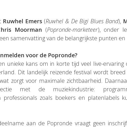
it
Ruwhel Emers
(
Ruwhel & De Bigi Blues Band
),
M
Chris Moorman
(
Popronde-marketeer
), onder l
 een samenvatting van de belangrijkste punten en 
anmelden voor de Popronde?
 unieke kans om in korte tijd veel live-ervaring
land. Dit landelijk reizende festival wordt bree
wat zorgt voor maximale zichtbaarheid. Daarna
ctie met de muziekindustrie: programme
n professionals zoals boekers en platenlabels 
deelname aan de Popronde vraagt geen inschrijfge