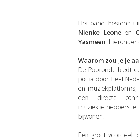
Het panel bestond u
Nienke Leone
en
Yasmeen
. Hieronder
Waarom zou je je a
De Popronde biedt een
podia door heel Neder
en muziekplatforms, 
een directe conne
muziekliefhebbers e
bijwonen.
Een groot voordeel: 