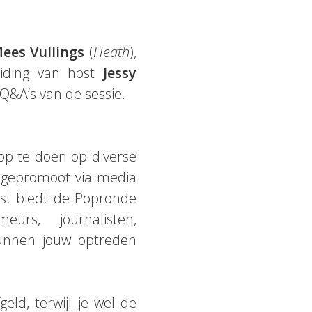
ees Vullings
(
Heath
),
eiding van host
Jessy
Q&A’s van de sessie.
 op te doen op diverse
d gepromoot via media
ast biedt de Popronde
urs, journalisten,
kunnen jouw optreden
ld, terwijl je wel de