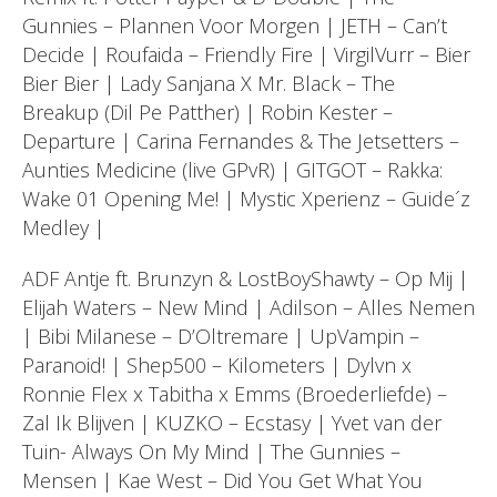
Gunnies – Plannen Voor Morgen | JETH – Can’t
Decide | Roufaida – Friendly Fire | VirgilVurr – Bier
Bier Bier | Lady Sanjana X Mr. Black – The
Breakup (Dil Pe Patther) | Robin Kester –
Departure | Carina Fernandes & The Jetsetters –
Aunties Medicine (live GPvR) | GITGOT – Rakka:
Wake 01 Opening Me! | Mystic Xperienz – Guide´z
Medley |
ADF Antje ft. Brunzyn & LostBoyShawty – Op Mij |
Elijah Waters – New Mind | Adilson – Alles Nemen
| Bibi Milanese – D’Oltremare | UpVampin –
Paranoid! | Shep500 – Kilometers | Dylvn x
Ronnie Flex x Tabitha x Emms (Broederliefde) –
Zal Ik Blijven | KUZKO – Ecstasy | Yvet van der
Tuin- Always On My Mind | The Gunnies –
Mensen | Kae West – Did You Get What You