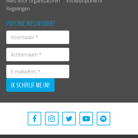
Alles voor organisatoren
info@popunie.nl
Regelingen
POPUNIE NIEUWSBRIEF
Tijdens de Selectieronde van Muziek & DJ hebben
ruim 20 jongeren in de leeftijd 13 t/m 19 jaar het
beste van zichzelf laten zien. De volgende acts in
de categorieën DJ & Muziek zijn (in willekeurige
volgorde) geselecteerd voor de Voorronde:
Muziek:
Mirthe & Rosemarie
(
16 jaar, Maassluis
)
Lois
(
16 jaar, Rotterdam
)
Maika
(
15 jaar, Rotterdam
)
The Rift
(
tussen de 14 en 15 jaar, Den Haag
)
Bent
(
17 jaar, Bergschenhoek
)