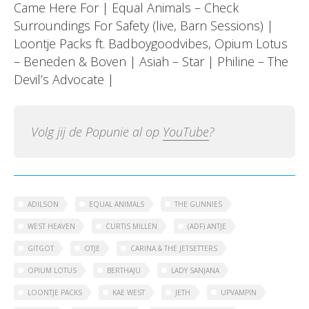
Came Here For | Equal Animals – Check
Surroundings For Safety (live, Barn Sessions) |
Loontje Packs ft. Badboygoodvibes, Opium Lotus
– Beneden & Boven | Asiah – Star | Philine – The
Devil’s Advocate |
Volg jij de Popunie al op
YouTube
?
ADILSON
EQUAL ANIMALS
THE GUNNIES
WEST HEAVEN
CURTIS MILLEN
(ADF) ANTJE
GITGOT
OTJE
CARINA & THE JETSETTERS
OPIUM LOTUS
BERTHAJU
LADY SANJANA
LOONTJE PACKS
KAE WEST
JETH
UPVAMPIN