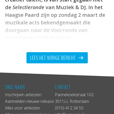
de
Selectieronde
van Muziek & DJ. In het
Haagse Paard zijn op zondag 2 maart de
muzikale acts bekendgemaakt die
doorgaan naar de Voorronde van
Kunstbende Zuid-Holland!
LEES HET VORIGE BERICHT
SNEL NAAR
CONTACT
Inschrijven artiesten
Pannekoekstraat 102
Aanmelden nieuwe release
3011LL Rotterdam
Alles voor artiesten
(010) 412 34 55