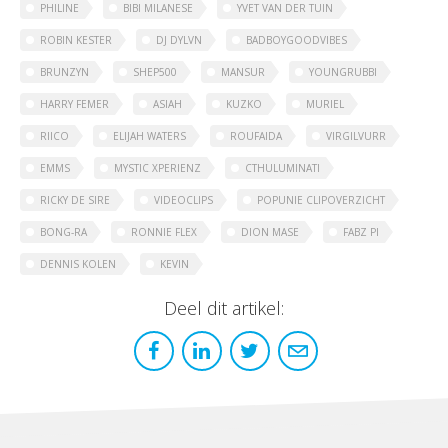
PHILINE
BIBI MILANESE
YVET VAN DER TUIN
ROBIN KESTER
DJ DYLVN
BADBOYGOODVIBES
BRUNZYN
SHEP500
MANSUR
YOUNGRUBBI
HARRY FEMER
ASIAH
KUZKO
MURIEL
RIICO
ELIJAH WATERS
ROUFAIDA
VIRGILVURR
EMMS
MYSTIC XPERIENZ
CTHULUMINATI
RICKY DE SIRE
VIDEOCLIPS
POPUNIE CLIPOVERZICHT
BONG-RA
RONNIE FLEX
DION MASE
FABZ PI
DENNIS KOLEN
KEVIN
Deel dit artikel: