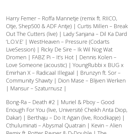
Harry Femer – Roffa Mannetje (remix ft. RIICO,
Otje, Shep500 & ADF Antje) | Curtis Millen – Break
Out The Cutters (live) | Lady Sanjana – Dil Ka Dard
‘L.O.V.E’ | WestHeaven – Pressure (Codarts
LiveSession) | Ricky De Sire – Ik Wil Nog Wat
Dromen | FABZ Pi – It’s Hot | Dennis Kolen –
Love Someone (acoustic) | YoungRubbi x BUG x
Emirhan X – Radicaal Illegaal | Brunzyn ft. Sor –
Community Shawty | Dion Mase – Blijven Werken
| Mansur – Szaturnusz |
Bong-Ra – Death #2 | Muriel & Pboy – Good
Enough For You (live, Université Cheikh Anta Diop,
Dakar) | Berthaju – Do It Again (live, Roodkapje) |
Cthuluminati – Abysmal Quatrain | Kevin – Alien
Remix ft. Potter Payper & D-Double | The