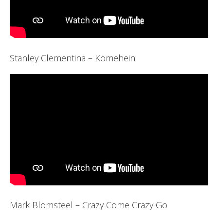
Stanley Clementina – Komehein
Mark Blomsteel – Crazy Come Crazy Go