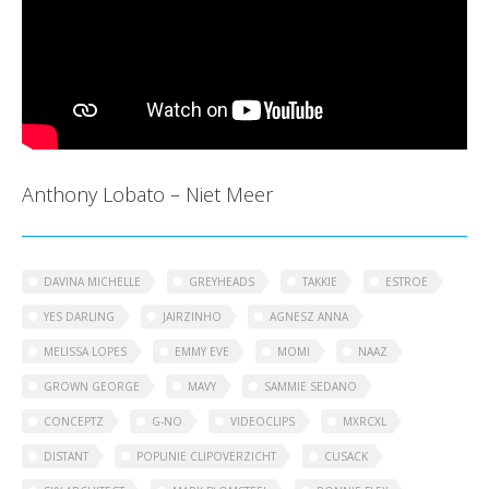
Anthony Lobato – Niet Meer
DAVINA MICHELLE
GREYHEADS
TAKKIE
ESTROE
YES DARLING
JAIRZINHO
AGNESZ ANNA
MELISSA LOPES
EMMY EVE
MOMI
NAAZ
GROWN GEORGE
MAVY
SAMMIE SEDANO
CONCEPTZ
G-NO
VIDEOCLIPS
MXRCXL
DISTANT
POPUNIE CLIPOVERZICHT
CUSACK