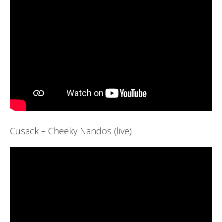
Cusack – Cheeky Nandos (live)