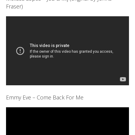
Fraser)
Emmy Eve – Come Back For Me