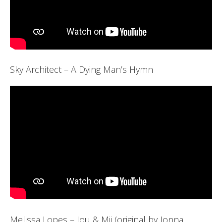
Sky Architect – A Dying Man’s Hymn
Melissa Lopes – Jou & Mij (original by Jonna