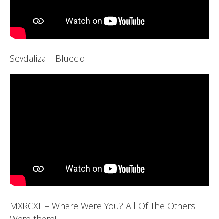
Sevdaliza – Bluecid
MXRCXL – Where Were You? All Of The Others
Were there!