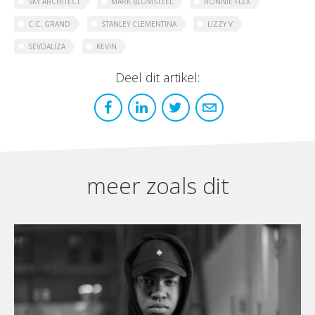
SKY ARCHITECT
MARK BLOMSTEEL
RONNIE FLEX
C.C. GRAND
STANLEY CLEMENTINA
LIZZY V
SEVDALIZA
KEVIN
Deel dit artikel:
meer zoals dit