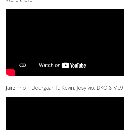
Jairzinho – Doorgaan ft. Kevin, Josylvio, BKO & Vic9