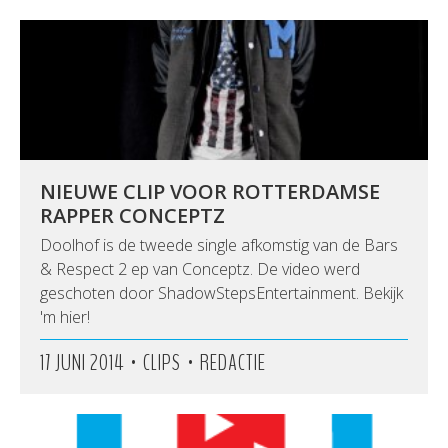
NIEUWE CLIP VOOR ROTTERDAMSE
RAPPER CONCEPTZ
Doolhof is de tweede single afkomstig van de Bars
& Respect 2 ep van Conceptz. De video werd
geschoten door ShadowStepsEntertainment. Bekijk
'm hier!
•
•
17 JUNI 2014
CLIPS
REDACTIE