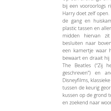
bij een vooroorlogs ri
Harry doet zelf open. 
de gang en huiskam
plastic tassen en all
midden hiervan zi
besluiten naar bove
een kamertje waar he
bewaart en draait hij 
The Beatles (“Zij
geschreven”) en and
Disneyfilms, klassiek
tussen de keurig geord
kussen op de grond to
en zoekend naar woord