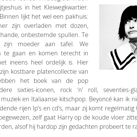
jtjeshuis in het Kleiwegkwartier.
Binnen lijkt het wel een pakhuis:
er zijn overladen met dozen,
erhande, onbestemde spullen. Te
t zijn moeder aan tafel. We
n te gaan en komen terecht in
t ineens heel ordelijk is. Hier
zijn kostbare platencollectie van
 hebben het boek van de pop
ere sixties-iconen, rock ‘n’ roll, seventies-
e muziek en Italiaanse kitschpop. Beyoncé kan ik 
ende rijen lp’s en cd’s, maar zij komt regelmatig t
egewezen, zelf gaat Harry op de koude vloer zitt
en, alsof hij hardop zijn gedachten probeert te r