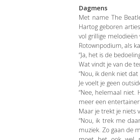
Dagmens
Met name The Beatle
Hartog geboren arties
vol grillige melodieë
Rotownpodium, als kan
“Ja, het is de bedoelin
Wat vindt je van de t
“Nou, ik denk niet dat
Je voelt je geen outsid
“Nee, helemaal niet. H
meer een entertainer 
Maar je trekt je niets
“Nou, ik trek me daa
muziek. Zo gaan de me
moet het ook wel 