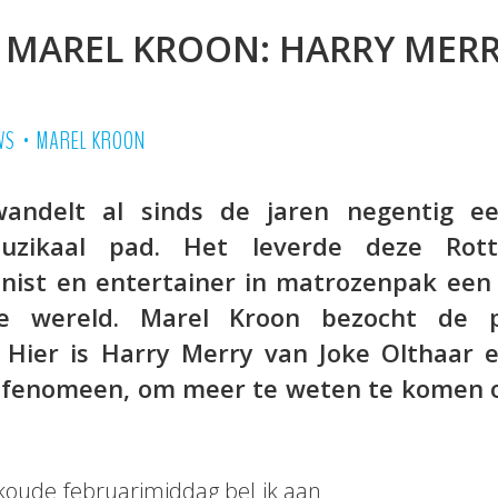
 MAREL KROON: HARRY MER
•
WS
MAREL KROON
andelt al sinds de jaren negentig ee
muzikaal pad. Het leverde deze Rot
onist en entertainer in matrozenpak een
e wereld. Marel Kroon bezocht de 
 Hier is Harry Merry van Joke Olthaar 
t fenomeen, om meer te weten te komen ov
koude februarimiddag bel ik aan