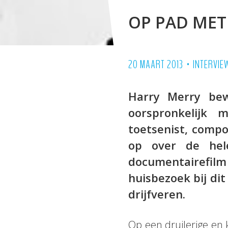
OP PAD MET
•
20 MAART 2013
INTERVIE
Harry Merry bew
oorspronkelijk 
toetsenist, comp
op over de hel
documentairefilm
huisbezoek bij di
drijfveren.
Op een druilerige en 