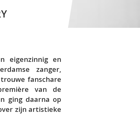
RY
n eigenzinnig en
terdamse zanger,
 trouwe fanschare
première van de
en ging daarna op
er zijn artistieke