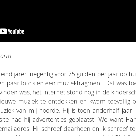
Storm
e eind jaren negentig voor 75 gulden per jaar op
een paar foto’s en een muziekfragment. Dat was to
e vinden was, het internet stond nog in de kindersc
ieuwe muziek te ontdekken en kwam toevallig op
uziek van mij hoorde. Hij is toen anderhalf jaar
ite had hij advertenties geplaatst: ‘We want Harry
n emailadres. Hij schreef daarheen en ik schreef t