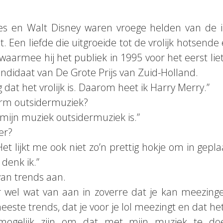
s en Walt Disney waren vroege helden van de i
t. Een liefde die uitgroeide tot de vrolijk hotsend
n waarmee hij het publiek in 1995 voor het eerst li
didaat van De Grote Prijs van Zuid-Holland.
g dat het vrolijk is. Daarom heet ik Harry Merry.”
erm outsidermuziek?
 mijn muziek outsidermuziek is.”
er?
et lijkt me ook niet zo’n prettig hokje om in gepl
denk ik.”
 van trends aan.
r wel wat van aan in zoverre dat je kan meezin
este trends, dat je voor je lol meezingt en dat h
mogelijk zijn om dat met mijn muziek te do