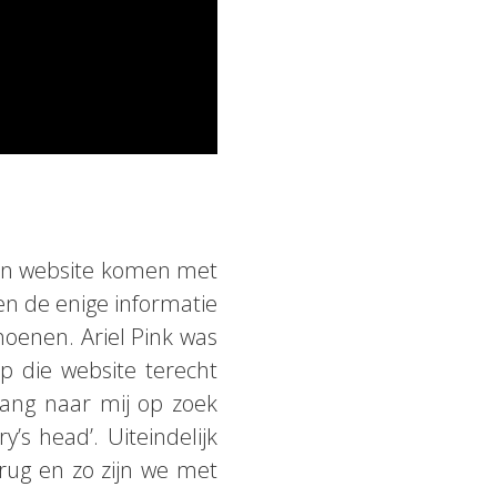
 hun website komen met
en de enige informatie
hoenen. Ariel Pink was
 die website terecht
 lang naar mij op zoek
’s head’. Uiteindelijk
erug en zo zijn we met