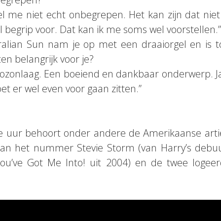
el me niet echt onbegrepen. Het kan zijn dat nie
l begrip voor. Dat kan ik me soms wel voorstellen.”
tralian Sun nam je op met een draaiorgel en is t
ten belangrijk voor je?
de ozonlaag. Een boeiend en dankbaar onderwerp. Ja,
et er wel even voor gaan zitten.”
e uur behoort onder andere de Amerikaanse arties
 van het nummer Stevie Storm (van Harry’s debu
u’ve Got Me Into! uit 2004) en de twee logeerd