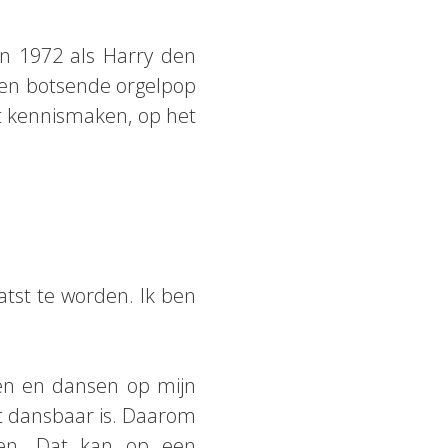
n 1972 als Harry den
e en botsende orgelpop
et kennismaken, op het
aatst te worden. Ik ben
gen en dansen op mijn
et dansbaar is. Daarom
en. Dat kan op een