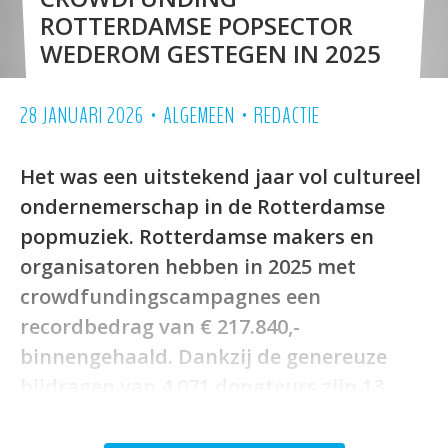
ROTTERDAMSE POPSECTOR
WEDEROM GESTEGEN IN 2025
•
•
28 JANUARI 2026
ALGEMEEN
REDACTIE
Het was een uitstekend jaar vol cultureel
ondernemerschap in de Rotterdamse
popmuziek. Rotterdamse makers en
organisatoren hebben in 2025 met
crowdfundingscampagnes een
recordbedrag van € 217.840,-
binnengehaald. Dankzij de genereuze
bijdragen van 4.071 donateurs zijn 13
projecten van de grond gekomen.