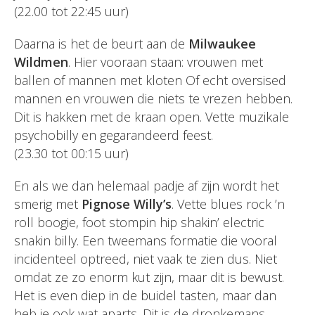
(22.00 tot 22:45 uur)
Daarna is het de beurt aan de
Milwaukee
Wildmen
. Hier vooraan staan: vrouwen met
ballen of mannen met kloten Of echt oversised
mannen en vrouwen die niets te vrezen hebben.
Dit is hakken met de kraan open. Vette muzikale
psychobilly en gegarandeerd feest.
(23.30 tot 00:15 uur)
En als we dan helemaal padje af zijn wordt het
smerig met
Pignose Willy’s
. Vette blues rock ’n
roll boogie, foot stompin hip shakin’ electric
snakin billy. Een tweemans formatie die vooral
incidenteel optreed, niet vaak te zien dus. Niet
omdat ze zo enorm kut zijn, maar dit is bewust.
Het is even diep in de buidel tasten, maar dan
heb je ook wat aparts. Dit is de dronkemans