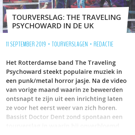
TOURVERSLAG: THE TRAVELING
PSYCHOWARD IN DE UK
•
•
11 SEPTEMBER 2019
TOURVERSLAGEN
REDACTIE
Het Rotterdamse band The Traveling
Psychoward steekt populaire muziek in
een punk/metal horror jasje. Na de video
van vorige maand waarin ze beweerden
ontsnapt te zijn uit een inrichting laten
ze voor het eerst weer van zich horen.
Bassist Doctor Dent zond spontaan een
tourverslag in waarin hij onverbloemd
verslag doet van hun ‘geheime’ weekend