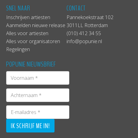
SNEL NAAR
CONTACT
Inschrijven artiesten
Pannekoekstraat 102
Aanmelden nieuwe release
3011LL Rotterdam
Alles voor artiesten
(010) 412 34 55
Alles voor organisatoren
info@popunie.nl
Regelingen
POPUNIE NIEUWSBRIEF
Hull – The New Adelphi Club
De volgende ochtend kwamen we zeer vroeg aan
in het zonnige Hull en hadden we vooral veel
honger, slaap (en wellicht een kater). Deze
behoeftes konden we allen vervullen bij
Wheterspoons, de plek om je heerlijk onder te