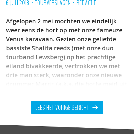
•
•
6 JULI 2018
TOURVERSLAGEN
REDACTIE
Afgelopen 2 mei mochten we eindelijk
weer eens de hort op met onze fameuze
Venus karavaan. Gezien onze geliefde
bassiste Shalita reeds (met onze duo
tourband Lewsberg) op het prachtige
eiland bivakkeerde, vertrokken we met
drie man sterk, waaronder onze nieuwe
drummer Marrit (a.k.a. die hotte meid uit
Yuko Yuko) richting Europoort. Om de
overtocht even kort samen te vatten, er
LEES HET VORIGE BERICHT
speelde een fantastische coverband en
de cocktails waren verrukkelijk.