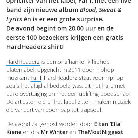
oprichter van het label, Far I, met een live
band zijn nieuwe album
Blood, Sweat &
Lyrics
én is er een grote surprise.
De avond begint om 20.00 uur en de
eerste 100 bezoekers krijgen een gratis
HardHeaderz shirt!
HardHeaderz
is een onafhankelijk hiphop
platenlabel, opgericht in 2011 door hiphop
muzikant
Far I
. HardHeaderz staat voor hiphop
zoals het altijd al bedoeld was: uit het hart, met
pure overtuiging en met een uplifting boodschap!
De artiesten die bij het label zitten, maken muziek
die varieert van boombap tot trapsoul.
De avond zal gehost worden door
Elten ‘Ella’
Kiene
en dj’s
Mr Winter
en
TheMostNiggest