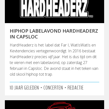
HIPHOP LABELAVOND HARDHEADERZ
IN CAPSLOC
HardHeaderz is het Iabel dat Far I, WatIsWatIs en
Kevtendencies vertegenwoordigt. In 2016 bestaat
HardHeaderz precies vijf jaar. Het is dus tijd om dit
te vieren met een labelavond, op zaterdag 27
februari in Capsloc. De avond staat in het teken van
old skool hiphop tot trap.
•
•
10 JAAR GELEDEN
CONCERTEN
REDACTIE