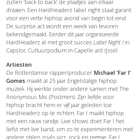
zullen ‘back to back’ de plaatjes aan elkaar
draaien. Een HardHeaderz label night staat garant
voor een vette hiphop avond van begin tot eind.
De surprise act wordt een week van tevoren
bekendgemaakt. Eerder dit jaar organiseerde
HardHeaderz al met groot succes
Label Night I
in
Capsloc Cultuurpodium in Capelle a/d IJssel.
Artiesten
De Rotterdamse rapper/producer
Michael ‘Far I’
Gomes
maakt al 25 jaar Engelstalige hiphop
muziek. Hij werkte onder andere samen met The
Anonymous Mis (Postmen). Zijn liefde voor
hiphop bracht hem er vijf jaar geleden toe
HardHeaderz op te richten. Far I maakt hiphop
met een rauw randje. Live shows doet Far I het
liefst met live band, om zo te experimenteren met
andere stijlen zoals jazz, rock en reggae. Far I