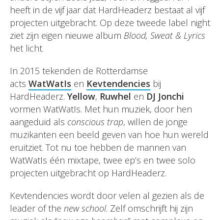
heeft in de vijf jaar dat HardHeaderz bestaat al vijf
projecten uitgebracht. Op deze tweede label night
ziet zijn eigen nieuwe album
Blood, Sweat & Lyrics
het licht.
In 2015 tekenden de Rotterdamse
acts
WatWatIs
en
Kevtendencies
bij
HardHeaderz.
Yellow
,
Ruwhel
en
DJ Jonchi
vormen WatWatIs. Met hun muziek, door hen
aangeduid als
conscious trap
, willen de jonge
muzikanten een beeld geven van hoe hun wereld
eruitziet. Tot nu toe hebben de mannen van
WatWatIs één mixtape, twee ep’s en twee solo
projecten uitgebracht op HardHeaderz.
Kevtendencies wordt door velen al gezien als de
leader of the
new school
. Zelf omschrijft hij zijn