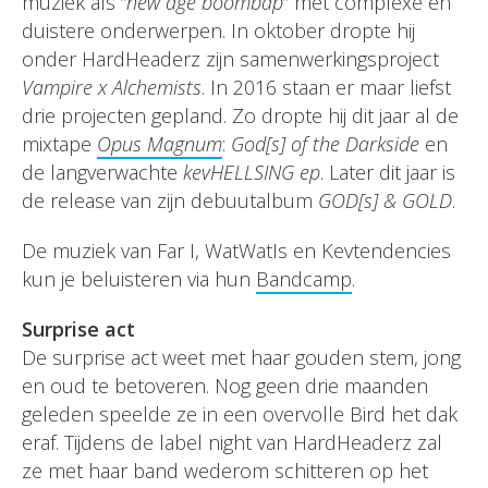
muziek als “
new age boombap
” met complexe en
duistere onderwerpen. In oktober dropte hij
onder HardHeaderz zijn samenwerkingsproject
Vampire x Alchemists
. In 2016 staan er maar liefst
drie projecten gepland. Zo dropte hij dit jaar al de
mixtape
Opus Magnum
:
God[s] of the Darkside
en
de langverwachte
kevHELLSING ep
. Later dit jaar is
de release van zijn debuutalbum
GOD[s] & GOLD
.
De muziek van Far I, WatWatIs en Kevtendencies
kun je beluisteren via hun
Bandcamp
.
Surprise act
De surprise act weet met haar gouden stem, jong
en oud te betoveren. Nog geen drie maanden
geleden speelde ze in een overvolle Bird het dak
eraf. Tijdens de label night van HardHeaderz zal
ze met haar band wederom schitteren op het