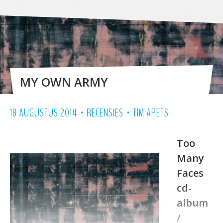
MY OWN ARMY
•
•
18 AUGUSTUS 2014
RECENSIES
TIM ARETS
Too
Many
Faces
cd-
album
/