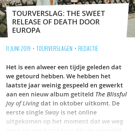
TOURVERSLAG: THE SWEET
RELEASE OF DEATH DOOR
EUROPA
•
•
11 JUNI 2019
TOURVERSLAGEN
REDACTIE
Het is een alweer een tijdje geleden dat
we getourd hebben. We hebben het
laatste jaar weinig gespeeld en gewerkt
aan een nieuw album getiteld
The Blissful
Joy of Living
dat in oktober uitkomt. De
eerste single
Sway
is net online
uitgekomen op het moment dat we weg
gaan op een korte tour die we geregeld