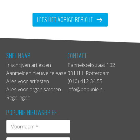
hebben rondom het Sharpe Festival in
Bratislava, een showcase festival waar
LEES HET VORIGE BERICHT
we voor geboekt zijn.
SNEL NAAR
CONTACT
Inschrijven artiesten
Pannekoekstraat 102
Aanmelden nieuwe release
3011LL Rotterdam
Alles voor artiesten
(010) 412 34 55
Alles voor organisatoren
info@popunie.nl
Regelingen
POPUNIE NIEUWSBRIEF