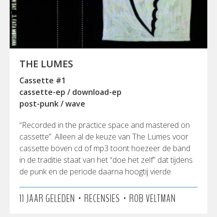
THE LUMES
Cassette #1
cassette-ep / download-ep
post-punk / wave
“Recorded in the practice space and mastered on
cassette”. Alleen al de keuze van The Lumes voor
cassette boven cd of mp3 toont hoezeer de band
in de traditie staat van het “doe het zelf” dat tijdens
de punk en de periode daarna hoogtij vierde.
•
•
11 JAAR GELEDEN
RECENSIES
ROB VELTMAN