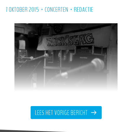
•
•
7 OKTOBER 2015
CONCERTEN
REDACTIE
Zaterdag 17 oktober vindt in Café
LEES HET VORIGE BERICHT
Genesis de eerste ronde plaats van
Rockslag
, dé Gorinchemse bandwedstrijd