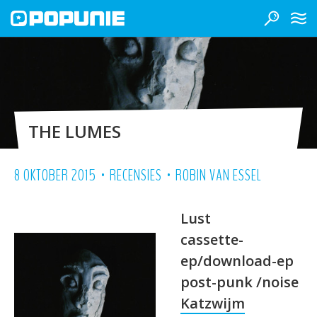
THE LUMES
•
•
8 OKTOBER 2015
RECENSIES
ROBIN VAN ESSEL
Lust
cassette-
ep/download-ep
post-punk /noise
Katzwijm