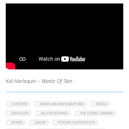
Kid Harlequin – Waste Of Skin
CONCEPTZ
MARIJE VAN RIJN/SCARLET MAE
NIKOLA
VIDEOCLIPS
ALL FOR NOTHING
THE COSMIC CARNIVAL
MONTA
LEMON
POPUNIE CLIPOVERZICHT