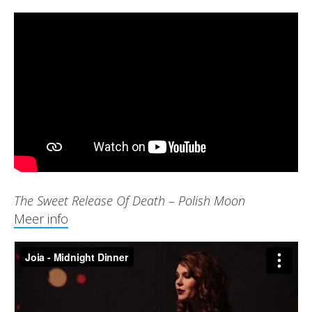
The Sweet Release Of Death – Polish Moon
Meer info