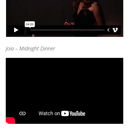
Joia – Midnight Dinner