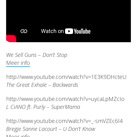
We Sell Guns – Don’t Stop
Meer info
http://www.youtube.com/watch?v=1E3K9DHcteU
The Great Exhale – Backwards
http://www.youtube.com/watch?v=uycaLpMZcIo
L CiANO ft. Purly – SuperMama
http://www.youtube.com/watch?v=_-smVZEc6l4
Bregje Sanne Lacourt – U Don’t Know
Meer info