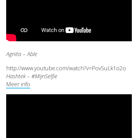
Agnita – Able
http://www.youtube.com/watch?v=PovSuLk1o2o
Hashtek – #MijnSelfie
Meer info