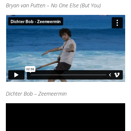
Bryan van Putten – No One Else (But You)
Dichter Bob – Zeemeermin