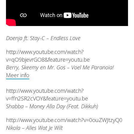
Doenja ft. Stay-C – Endless Love
http://www.youtube.com/watch?
v=qO9bjevrGO8&feature=youtu.be
Berry, Skeemy en Mr. Gos – Voel Me Paranoia!
Meer info
http://www.youtube.com/watch?
v=ffn2SR2cVOY&feature=youtu.be
Shabba – Money Alla Day (Feat. Dikkuh)
http://www.youtube.com/watch?v=0ouZWJtzyQ0
Nikola – Alles Wat Je Wilt