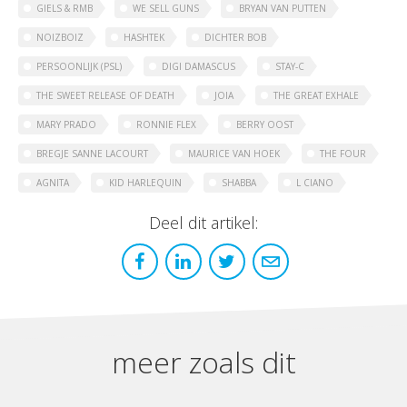
GIELS & RMB
WE SELL GUNS
BRYAN VAN PUTTEN
NOIZBOIZ
HASHTEK
DICHTER BOB
PERSOONLIJK (PSL)
DIGI DAMASCUS
STAY-C
THE SWEET RELEASE OF DEATH
JOIA
THE GREAT EXHALE
MARY PRADO
RONNIE FLEX
BERRY OOST
BREGJE SANNE LACOURT
MAURICE VAN HOEK
THE FOUR
AGNITA
KID HARLEQUIN
SHABBA
L CIANO
Deel dit artikel:
meer zoals dit