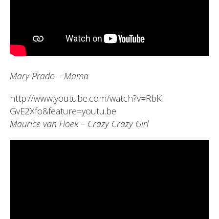
Mary Prado – Mama
http://www.youtube.com/watch?v=RbK-
GvE2Xfo&feature=youtu.be
Maurice van Hoek – Crazy Crazy Girl