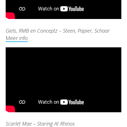
Giels, RMB en Conceptz – Steen, Papier, Schaar
Meer info
Scarlet Mae – Staring At Rhinos