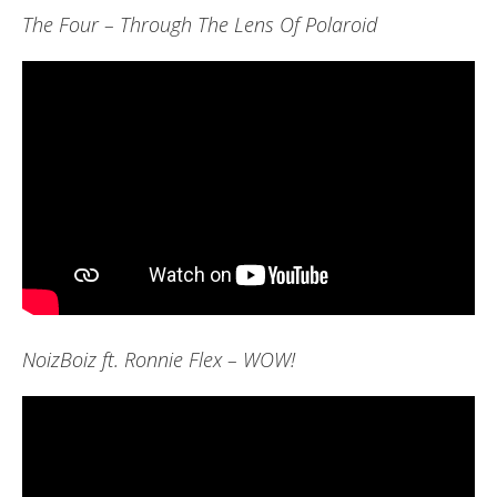
The Four – Through The Lens Of Polaroid
NoizBoiz ft. Ronnie Flex – WOW!