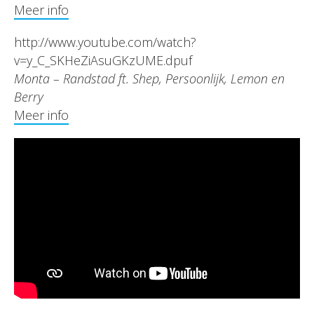
Meer info
http://www.youtube.com/watch?
v=y_C_SKHeZiAsuGKzUME.dpuf
Monta – Randstad ft. Shep, Persoonlijk, Lemon en
Berry
Meer info