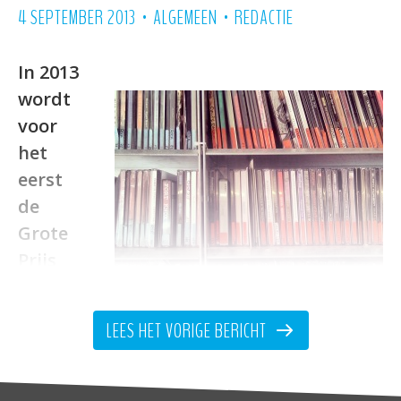
•
•
4 SEPTEMBER 2013
ALGEMEEN
REDACTIE
In 2013
wordt
voor
het
eerst
de
Grote
Prijs
LEES HET VORIGE BERICHT