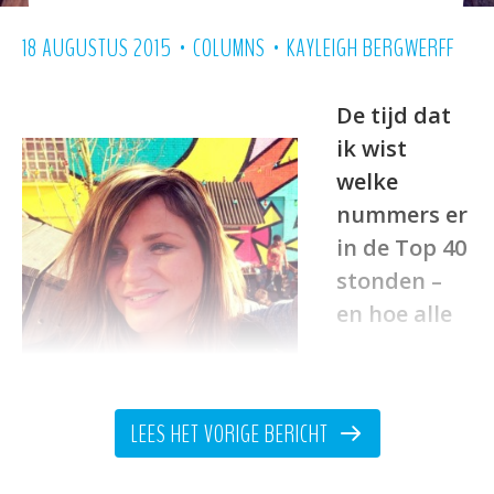
•
•
18 AUGUSTUS 2015
COLUMNS
KAYLEIGH BERGWERFF
De tijd dat
ik wist
welke
nummers er
in de Top 40
stonden –
en hoe alle
LEES HET VORIGE BERICHT
bijbehorende artiesten heten – ligt ver