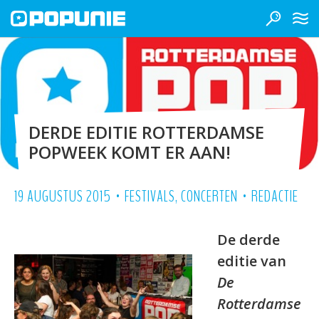
DERDE EDITIE ROTTERDAMSE
POPWEEK KOMT ER AAN!
•
•
19 AUGUSTUS 2015
FESTIVALS
,
CONCERTEN
REDACTIE
De derde
editie van
De
Rotterdamse