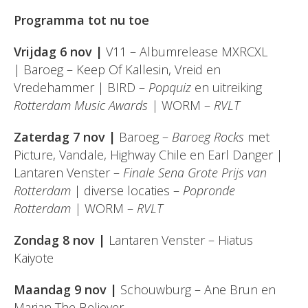
Programma tot nu toe
Vrijdag 6 nov |
V11 – Albumrelease MXRCXL
| Baroeg – Keep Of Kallesin, Vreid en
Vredehammer | BIRD –
Popquiz
en uitreiking
Rotterdam Music Awards |
WORM –
RVLT
Zaterdag 7 nov |
Baroeg –
Baroeg Rocks
met
Picture, Vandale, Highway Chile en Earl Danger |
Lantaren Venster –
Finale Sena Grote Prijs van
Rotterdam
| diverse locaties –
Popronde
Rotterdam |
WORM –
RVLT
Zondag 8 nov |
Lantaren Venster – Hiatus
Kaiyote
Maandag 9 nov |
Schouwburg – Ane Brun en
Marian The Believer