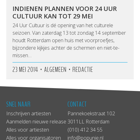
INDIENEN PLANNEN VOOR 24 UUR
CULTUUR KAN TOT 29 MEI
24 Uur Cultuur is dé opening van het culturele
seizoen. Van zaterdag 13 tot zondag 14 september
houdt Rotterdam open huis met voorproefjes,
bijzondere kijkjes achter de schermen en niet-te-
missen…
•
•
23 MEI 2014
ALGEMEEN
REDACTIE
SNEL NAAR
CONTACT
Inschrijven artiesten
Pannekoekstraat 102
Aanmelden nieuwe release
3011LL Rotterdam
Alles voor artiesten
(010) 412 34 55
Alles voor organisatoren
info@popunie.nl