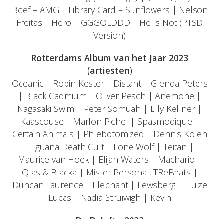
Boef – AMG | Library Card – Sunflowers | Nelson
Freitas – Hero | GGGOLDDD – He Is Not (PTSD
Version)
Rotterdams Album van het Jaar 2023
(artiesten)
Oceanic | Robin Kester | Distant | Glenda Peters
| Black Cadmium | Oliver Pesch | Anemone |
Nagasaki Swim | Peter Somuah | Elly Kellner |
Kaascouse | Marlon Pichel | Spasmodique |
Certain Animals | Phlebotomized | Dennis Kolen
| Iguana Death Cult | Lone Wolf | Teitan |
Maurice van Hoek | Elijah Waters | Machario |
Qlas & Blacka | Mister Personal, TReBeats |
Duncan Laurence | Elephant | Lewsberg | Huize
Lucas | Nadia Struiwigh | Kevin