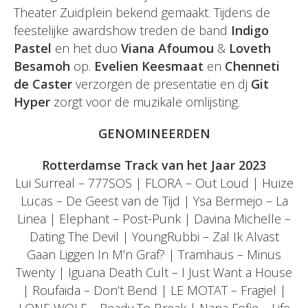
Theater Zuidplein bekend gemaakt. Tijdens de
feestelijke awardshow treden de band
Indigo
Pastel
en het duo
Viana Afoumou
&
Loveth
Besamoh
op.
Evelien Keesmaat
en
Chenneti
de Caster
verzorgen de presentatie en dj
Git
Hyper
zorgt voor de muzikale omlijsting.
GENOMINEERDEN
Rotterdamse Track van het Jaar 2023
Lui Surreal – 777SOS | FLORA – Out Loud | Huize
Lucas – De Geest van de Tijd | Ysa Bermejo – La
Linea | Elephant – Post-Punk | Davina Michelle –
Dating The Devil | YoungRubbi – Zal Ik Alvast
Gaan Liggen In M’n Graf? | Tramhaus – Minus
Twenty | Iguana Death Cult – I Just Want a House
| Roufaida – Don’t Bend | LE MOTAT – Fragiel |