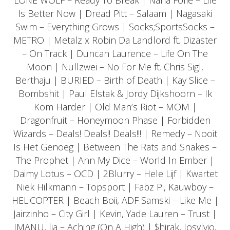
LONE WOLF – Ready To Break | Nana Fofie – Life
Is Better Now | Dread Pitt – Salaam | Nagasaki
Swim – Everything Grows | Socks;SportsSocks –
METRO | Metalz x Robin Da Landlord ft. Dizaster
– On Track | Duncan Laurence – Life On The
Moon | Nullzwei – No For Me ft. Chris Sigl,
Berthaju | BURIED – Birth of Death | Kay Slice –
Bombshit | Paul Elstak & Jordy Dijkshoorn – Ik
Kom Harder | Old Man’s Riot – MOM |
Dragonfruit – Honeymoon Phase | Forbidden
Wizards – Deals! Deals!! Deals!!! | Remedy – Nooit
Is Het Genoeg | Between The Rats and Snakes –
The Prophet | Ann My Dice – World In Ember |
Daimy Lotus – OCD | 2Blurry – Hele Lijf | Kwartet
Niek Hilkmann – Topsport | Fabz Pi, Kauwboy –
HELiCOPTER | Beach Boii, ADF Samski – Like Me |
Jairzinho – City Girl | Kevin, Yade Lauren – Trust |
IMANU, lia – Aching (On A High) | $hirak, Josylvio,