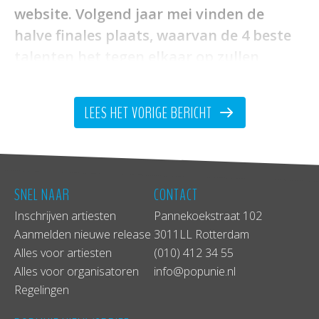
website. Volgend jaar mei vinden de
halve finales plaats, waarvan de 4 beste
talenten het tegen elkaar op zullen
nemen in de finale op 8 juni in
TivoliVredenburg Utrecht. Ga jij de
LEES HET VORIGE BERICHT
uitdaging aan?
SNEL NAAR
CONTACT
Inschrijven artiesten
Pannekoekstraat 102
Aanmelden nieuwe release
3011LL Rotterdam
Alles voor artiesten
(010) 412 34 55
Alles voor organisatoren
info@popunie.nl
Regelingen