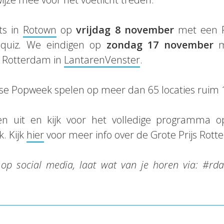
ats in
Rotown
op
vrijdag 8 november
met een Po
quiz
.
We eindigen op
zondag 17 november
m
js Rotterdam in
LantarenVenster
.
se Popweek spelen op meer dan 65 locaties ruim 
en uit en kijk voor het volledige programma 
. Kijk
hier
voor meer info over de Grote Prijs Rott
is op social media, laat wat van je horen via: #