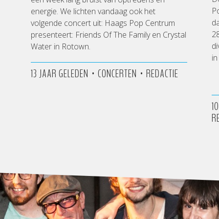
P
energie. We lichten vandaag ook het
da
volgende concert uit: Haags Pop Centrum
28
presenteert: Friends Of The Family en Crystal
di
Water in Rotown.
in
•
•
13 JAAR GELEDEN
CONCERTEN
REDACTIE
1
R