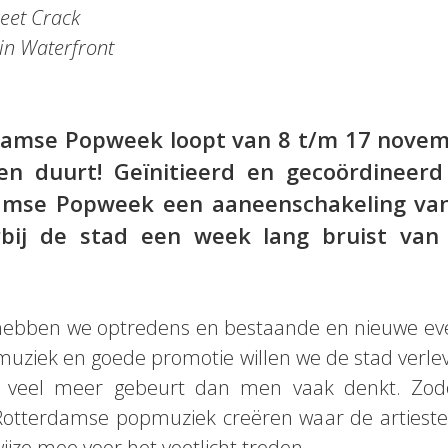
eet Crack
in Waterfront
damse Popweek loopt van 8 t/m 17 novemb
n duurt! Geïnitieerd en gecoördineer
amse Popweek een aaneenschakeling va
arbij de stad een week lang bruist va
 hebben we optredens en bestaande en nieuwe e
uziek en goede promotie willen we de stad verlev
m veel meer gebeurt dan men vaak denkt. Zod
otterdamse popmuziek creëren waar de artiesten
ijze mee voor het voetlicht treden.