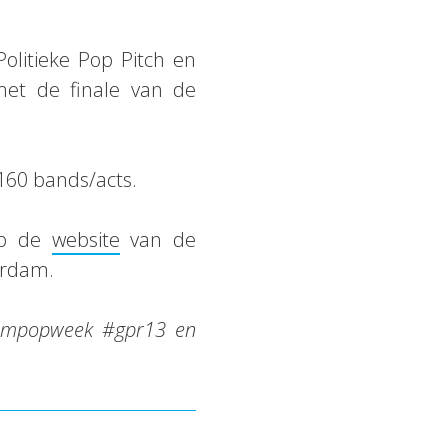
litieke Pop Pitch en
et de finale van de
160 bands/acts.
op de
website
van de
erdam.
rdampopweek #gpr13 en