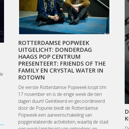
ROTTERDAMSE POPWEEK
UITGELICHT: DONDERDAG
HAAGS POP CENTRUM
PRESENTEERT: FRIENDS OF THE
FAMILY EN CRYSTAL WATER IN
le
ROTOWN
De eerste Rotterdamse Popweek loopt t/m
17 november en is de enige week die tien
dagen duurt! Geïnitieerd en gecoördineerd
door de Popunie biedt de Rotterdamse
D
Popweek een aaneenschakeling van
K
popgerelateerde activiteiten, waarbij de stad
De
een week lang bruist van optredens en