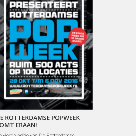
E ROTTERDAMSE POPWEEK
OMT ERAAN!
 vierde editie van De Rotterdamse