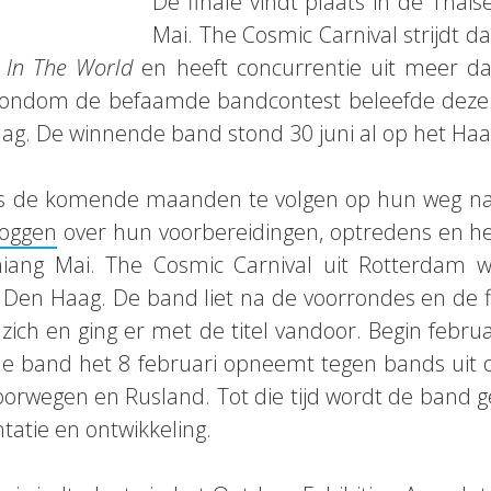
De finale vindt plaats in de Thaise
Mai. The Cosmic Carnival strijdt 
 In The World
en heeft concurrentie uit meer da
 rondom de befaamde bandcontest beleefde deze 
g. De winnende band stond 30 juni al op het Ha
is de komende maanden te volgen op hun weg naa
loggen
over hun voorbereidingen, optredens en het
hiang Mai. The Cosmic Carnival uit Rotterdam w
 Den Haag. De band liet na de voorrondes en de f
ich en ging er met de titel vandoor. Begin februar
de band het 8 februari opneemt tegen bands uit o
oorwegen en Rusland. Tot die tijd wordt de band 
tatie en ontwikkeling.