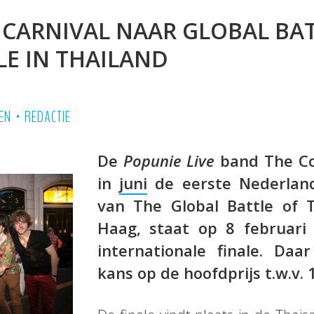
 CARNIVAL NAAR GLOBAL BAT
LE IN THAILAND
•
EN
REDACTIE
De
Popunie Live
band The Cos
in
juni
de eerste Nederlan
van The Global Battle of 
Haag, staat op 8 februari
internationale finale. Da
kans op de hoofdprijs t.w.v. 