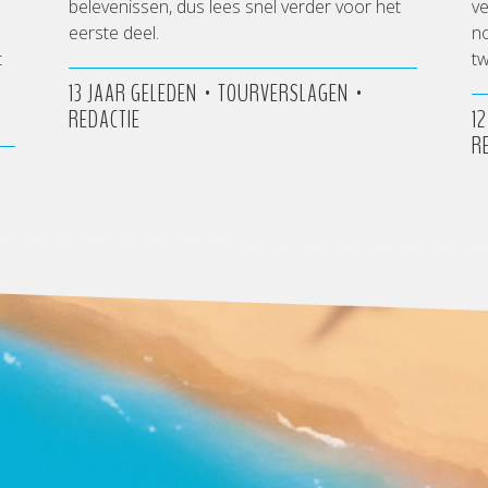
belevenissen, dus lees snel verder voor het
ve
eerste deel.
no
t
tw
•
•
13 JAAR GELEDEN
TOURVERSLAGEN
REDACTIE
1
R