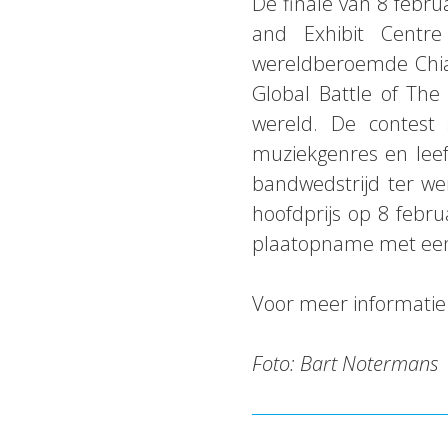
De finale van 8 febru
and Exhibit Centr
wereldberoemde Chiang
Global Battle of The
wereld. De contest 
muziekgenres en leeft
bandwedstrijd ter we
hoofdprijs op 8 febr
plaatopname met een 
Voor meer informati
Foto: Bart Notermans