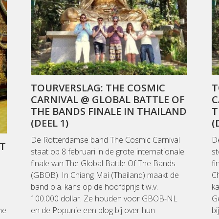
TOURVERSLAG: THE COSMIC
T
CARNIVAL @ GLOBAL BATTLE OF
C
THE BANDS FINALE IN THAILAND
T
(DEEL 1)
(
De Rotterdamse band The Cosmic Carnival
D
LT
staat op 8 februari in de grote internationale
st
finale van The Global Battle Of The Bands
fi
(GBOB). In Chiang Mai (Thailand) maakt de
Ch
band o.a. kans op de hoofdprijs t.w.v.
ka
100.000 dollar. Ze houden voor GBOB-NL
Ge
he
en de Popunie een blog bij over hun
bi