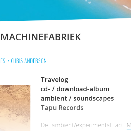
 MACHINEFABRIEK
•
IES
CHRIS ANDERSON
T
ravel
og
cd- / download-album
ambient / soundscapes
Tapu Records
De ambient/experimental act
M