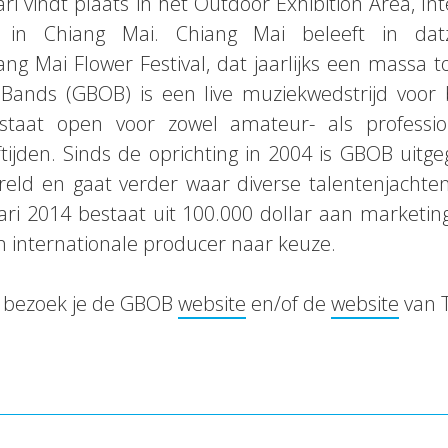
ari vindt plaats in het Outdoor Exhibition Area, In
e in Chiang Mai. Chiang Mai beleeft in dat
 Mai Flower Festival, dat jaarlijks een massa to
 Bands (GBOB) is een live muziekwedstrijd voor
staat open voor zowel amateur- als professi
ijden. Sinds de oprichting in 2004 is GBOB uitge
reld en gaat verder waar diverse talentenjacht
uari 2014 bestaat uit 100.000 dollar aan marketi
internationale producer naar keuze.
e bezoek je de GBOB
website
en/of de
website
van T