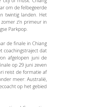
 ‘city of music’ Chiang
daar om de felbegeerde
n twintig landen. Het
zomer z’n primeur in
agse Parkpop.
r de finale in Chiang
 coachingstraject dat
on afgelopen juni de
inale op 29 juni zeven
i reist de formatie af
nder meer: Australië,
gecoacht op het gebied