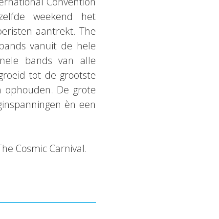
ternational Convention
zelfde weekend het
eristen aantrekt. The
 bands vanuit de hele
onele bands van alle
groeid tot de grootste
en ophouden. De grote
nginspanningen èn een
he Cosmic Carnival.