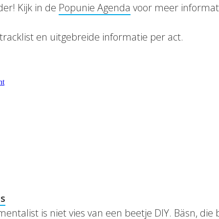
er! Kijk in de
Popunie Agenda
voor meer informati
racklist en uitgebreide informatie per act.
ss
entalist is niet vies van een beetje DIY. Bäsn, di