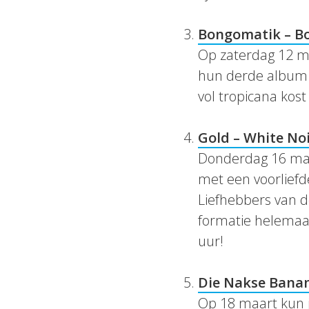
Bongomatik – B
Op zaterdag 12 m
hun derde albu
vol tropicana kost
Gold – White No
Donderdag 16 maa
met een voorliefde
Liefhebbers van de
formatie helemaal
uur!
Die Nakse Banan
Op 18 maart kun je