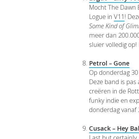
Mocht The Dawn Br
Logue in
V11
! Dez
Some Kind of Gli
meer dan 200.000 
sluier volledig op
Petrol – Gone
Op donderdag 30 m
Deze band is pas 
creëren in de Rot
funky indie en ex
donderdag vanaf 2
Cusack – Hey Ba
Last but certainly 