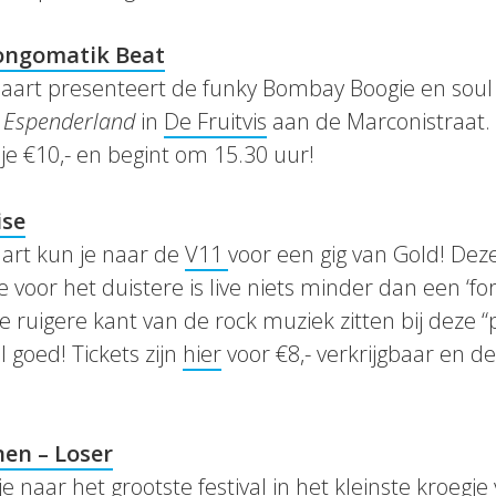
ongomatik Beat
aart presenteert de funky Bombay Boogie en sou
m
Espenderland
in
De Fruitvis
aan de Marconistraat
 je €10,- en begint om 15.30 uur!
ise
rt kun je naar de
V11
voor een gig van Gold! De
 voor het duistere is live niets minder dan een ‘for
 ruigere kant van de rock muziek zitten bij deze “
 goed! Tickets zijn
hier
voor €8,- verkrijgbaar en d
en – Loser
 naar het grootste festival in het kleinste kroegje