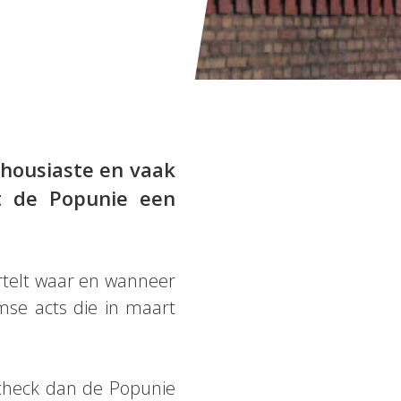
thousiaste en vaak
ft de Popunie een
rtelt waar en wanneer
amse acts die in maart
; check dan de Popunie