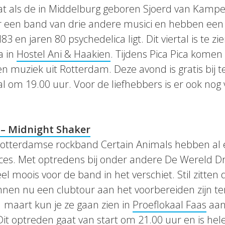
at als de in Middelburg geboren Sjoerd van Kampen
 een band van drie andere musici en hebben een 
 en jaren 80 psychedelica ligt. Dit viertal is te zi
a in
Hostel Ani & Haakien
. Tijdens Pica Pica komen
n muziek uit Rotterdam. Deze avond is gratis bij 
al om 19.00 uur. Voor de liefhebbers is er ook nog
 – Midnight Shaker
otterdamse rockband Certain Animals hebben al
ces. Met optredens bij onder andere De Wereld Dr
eel moois voor de band in het verschiet. Stil zitten
en nu een clubtour aan het voorbereiden zijn ter
maart kun je ze gaan zien in
Proeflokaal Faas
aan
 Dit optreden gaat van start om 21.00 uur en is hel