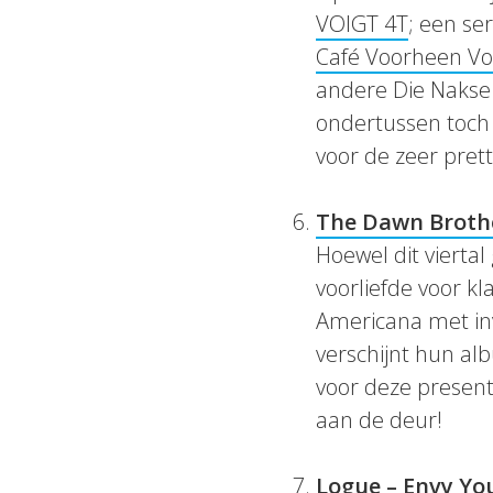
VOIGT 4T
; een ser
Café Voorheen Vo
andere Die Nakse 
ondertussen toch 
voor de zeer prett
The Dawn Brothe
Hoewel dit vierta
voorliefde voor k
Americana met in
verschijnt hun a
voor deze presenta
aan de deur!
Logue – Envy Yo