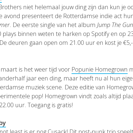
others niet helemaal jouw ding zijn dan kun je o
e avond presenteert de Rotterdamse indie act hun
mmer
. De eerste single van het album
Jump The Gun
plays binnen weten te harken op Spotify en op 23
! De deuren gaan open om 21.00 uur en kost je €5,- 
aart is het weer tijd voor
Popunie Homegrown
m
anderhalf jaar een ding, maar heeft nu al hun eig
terdamse muziek scene. Deze editie van Homegrown
perimentele pop! Homegrown vindt zoals altijd pla
2.00 uur. Toegang is gratis!
by
not least is er nog Cusack! Dit post-punk trio speelt