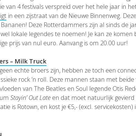
ie van 4 festivals verspreid over het hele jaar in h
igt
in een zijstraat van de Nieuwe Binnenweg. Deze
Bananen! Deze Rotterdammers zijn al sinds de jare
wel lokale legendes te noemen! Je kan ze komen be
ige prijs van nul euro. Aanvang is om 20.00 uur!
rs – Milk Truck
l geen echte broers zijn, hebben ze toch een conne
lassieke rock ’n roll. Deze mannen staan met beide
vloeden van The Beatles en Soul legende Otis Red
lbum
Stayin’ Out Late
en dat moet natuurlijk gevierd
tie is Rotown, en kost je €5,- (excl. servicekosten)
u