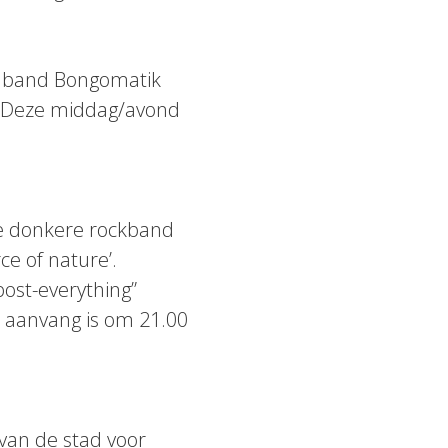
l band Bongomatik
. Deze middag/avond
ze donkere rockband
ce of nature’.
post-everything”
e aanvang is om 21.00
 van de stad voor