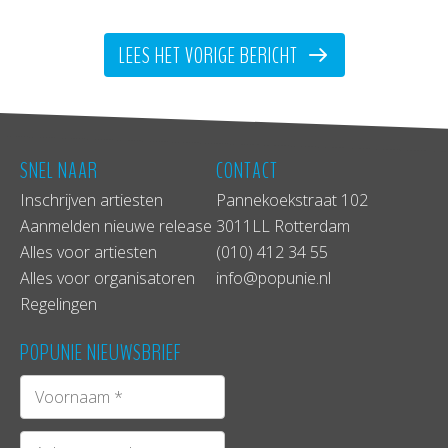
lees je in het volgende verslag!
LEES HET VORIGE BERICHT
SNEL NAAR
CONTACT
Inschrijven artiesten
Pannekoekstraat 102
Aanmelden nieuwe release
3011LL Rotterdam
Alles voor artiesten
(010) 412 34 55
Alles voor organisatoren
info@popunie.nl
Regelingen
POPUNIE NIEUWSBRIEF
Op 19 oktober begonnen we aan ons avontuur
om in een kleine week de East Coast van de