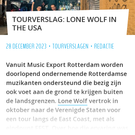
TOURVERSLAG: LONE WOLF IN
THE USA
•
•
28 DECEMBER 2023
TOURVERSLAGEN
REDACTIE
Vanuit Music Export Rotterdam worden
doorlopend ondernemende Rotterdamse
muzikanten ondersteund die bezig zijn
ook voet aan de grond te krijgen buiten
de landsgrenzen.
Lone Wolf
vertrok in
oktober naar de Verenigde Staten voor
een tour langs de East Coast, met als
eindpunt FEST. Over hoe die ervaring was