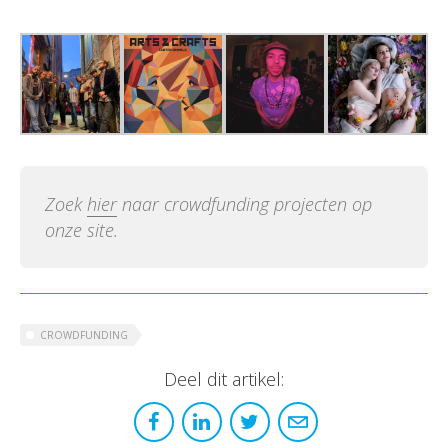
Zoek
hier
naar crowdfunding projecten op
onze site.
CROWDFUNDING
Deel dit artikel: