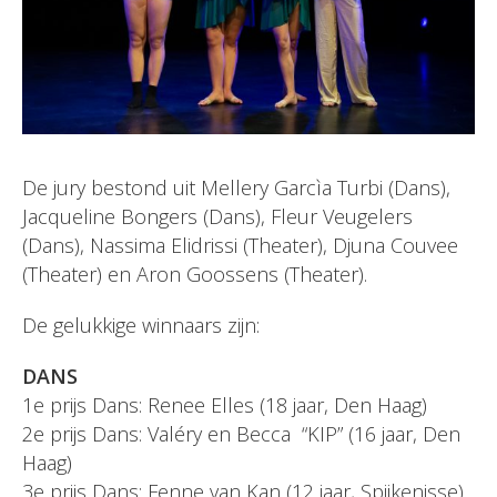
De jury bestond uit Mellery Garcìa Turbi (Dans),
Jacqueline Bongers (Dans), Fleur Veugelers
(Dans), Nassima Elidrissi (Theater), Djuna Couvee
(Theater) en Aron Goossens (Theater).
De gelukkige winnaars zijn:
DANS
1e prijs Dans: Renee Elles (18 jaar, Den Haag)
2e prijs Dans: Valéry en Becca “KIP” (16 jaar, Den
Haag)
3e prijs Dans: Fenne van Kan (12 jaar, Spijkenisse)