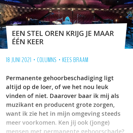
EEN STEL OREN KRIJG JE MAAR
ÉÉN KEER
•
•
18 JUNI 2021
COLUMNS
KEES BRAAM
Permanente gehoorbeschadiging ligt
altijd op de loer, of we het nou leuk
vinden of niet. Daarover baar ik mij als
muzikant en producent grote zorgen,
want ik zie het in mijn omgeving steeds
meer voorkomen. Ken jij ook (jonge)
mensen met permanente gehoorschade?