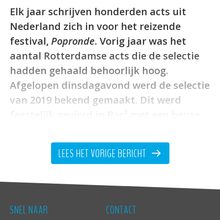
Elk jaar schrijven honderden acts uit
Nederland zich in voor het reizende
festival,
Popronde
. Vorig jaar was het
aantal Rotterdamse acts die de selectie
hadden gehaald behoorlijk hoog.
Afgelopen dinsdagavond werd de selectie
van 2019 bekend gemaakt. Dit werd
feestelijk gevierd in Bar³ met een heuse
Popronde bingo om te raden welke
Rotterdamse acts door zijn. Uit de 146
LEES HET VORIGE BERICHT
geselecteerde acts hebben wij er weer
zo’n 25 gespot met roots in Rotterdam.
Rotterdamse acts die geselecteerd zijn:
SNEL NAAR
CONTACT
AC Berkheimer, Baer Traa, Beach Coma, Beryl