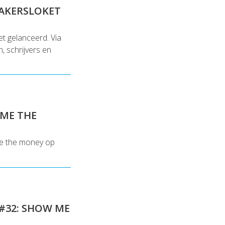
AKERSLOKET
t gelanceerd. Via
, schrijvers en
 ME THE
me the money op
 #32: SHOW ME