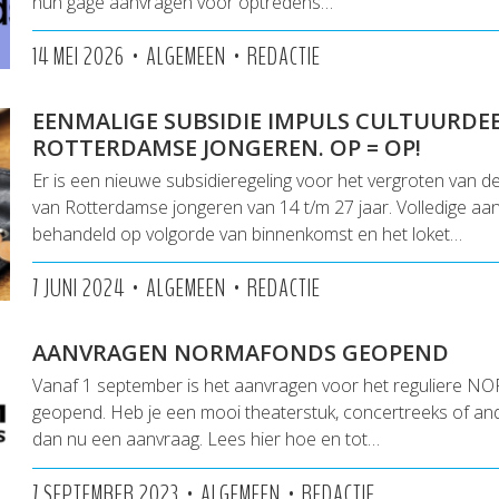
hun gage aanvragen voor optredens…
•
•
14 MEI 2026
ALGEMEEN
REDACTIE
EENMALIGE SUBSIDIE IMPULS CULTUURD
ROTTERDAMSE JONGEREN. OP = OP!
Er is een nieuwe subsidieregeling voor het vergroten van 
van Rotterdamse jongeren van 14 t/m 27 jaar. Volledige a
behandeld op volgorde van binnenkomst en het loket…
•
•
7 JUNI 2024
ALGEMEEN
REDACTIE
AANVRAGEN NORMAFONDS GEOPEND
Vanaf 1 september is het aanvragen voor het reguliere 
geopend. Heb je een mooi theaterstuk, concertreeks of an
dan nu een aanvraag. Lees hier hoe en tot…
•
•
7 SEPTEMBER 2023
ALGEMEEN
REDACTIE