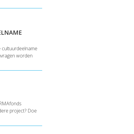
EELNAME
de cultuurdeelname
anvragen worden
NORMAfonds
dere project? Doe