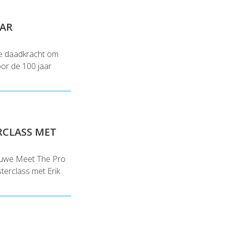
AAR
le daadkracht om
oor de 100 jaar
RCLASS MET
ieuwe Meet The Pro
terclass met Erik