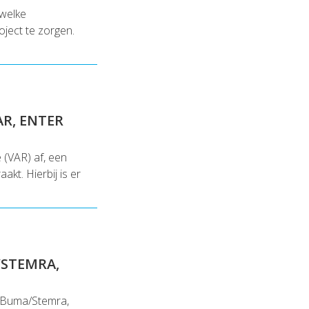
 welke
oject te zorgen.
AR, ENTER
 (VAR) af, een
akt. Hierbij is er
/STEMRA,
n Buma/Stemra,