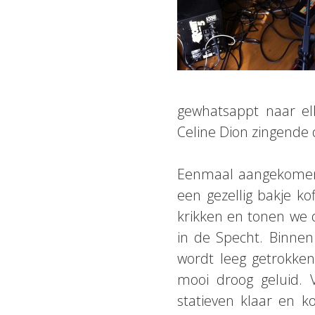
gewhatsappt naar el
Celine Dion zingend
Eenmaal aangekomen
een gezellig bakje 
krikken en tonen we d
in de Specht. Binne
wordt leeg getrokk
mooi droog geluid. 
statieven klaar en 