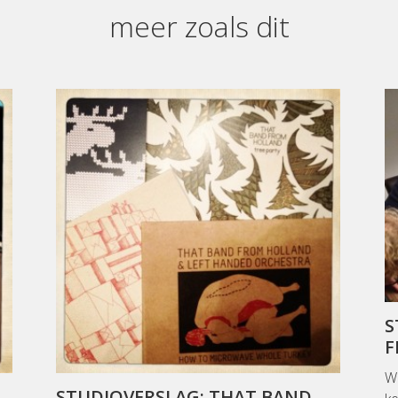
meer zoals dit
S
F
We
STUDIOVERSLAG: THAT BAND