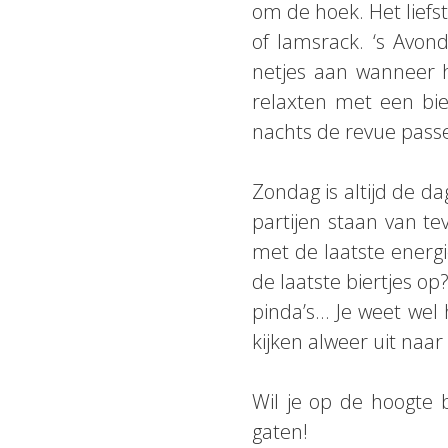
om de hoek. Het liefs
of lamsrack. ‘s Avo
netjes aan wanneer h
relaxten met een bie
nachts de revue pass
Zondag is altijd de da
partijen staan van te
met de laatste energ
de laatste biertjes 
pinda’s… Je weet wel
kijken alweer uit naa
Wil je op de hoogte 
gaten!