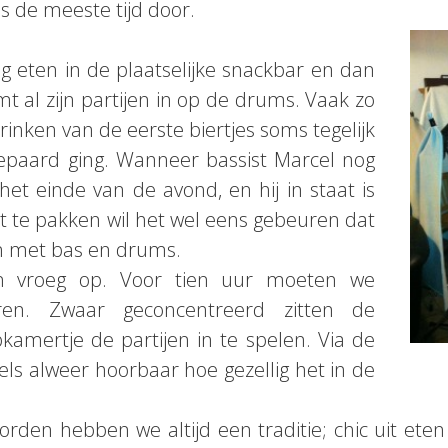
 de meeste tijd door.
lig eten in de plaatselijke snackbar en dan
mt al zijn partijen in op de drums. Vaak zo
inken van de eerste biertjes soms tegelijk
aard ging. Wanneer bassist Marcel nog
et einde van de avond, en hij in staat is
t te pakken wil het wel eens gebeuren dat
ijn met bas en drums.
en vroeg op. Voor tien uur moeten we
ren. Zwaar geconcentreerd zitten de
apkamertje de partijen in te spelen. Via de
els alweer hoorbaar hoe gezellig het in de
rden hebben we altijd een traditie; chic uit eten 