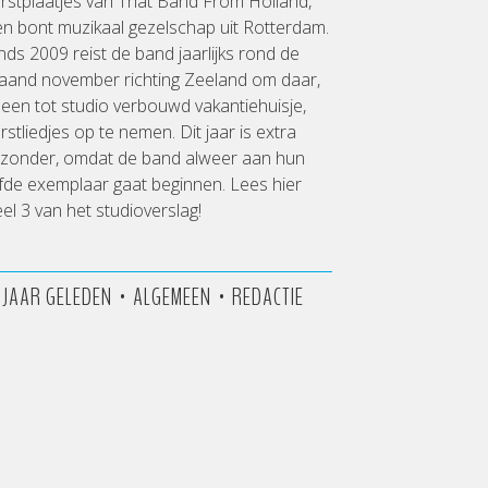
rstplaatjes van That Band From Holland,
n bont muzikaal gezelschap uit Rotterdam.
nds 2009 reist de band jaarlijks rond de
aand november richting Zeeland om daar,
 een tot studio verbouwd vakantiehuisje,
rstliedjes op te nemen. Dit jaar is extra
ijzonder, omdat de band alweer aan hun
jfde exemplaar gaat beginnen. Lees hier
el 3 van het studioverslag!
•
•
3 JAAR GELEDEN
ALGEMEEN
REDACTIE