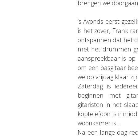
brengen we doorgaans
’s Avonds eerst gezel
is het zover; Frank ra
ontspannen dat het dr
met het drummen gep
aanspreekbaar is op h
om een basgitaar bee
we op vrijdag klaar z
Zaterdag is iedere
beginnen met gita
gitaristen in het sla
koptelefoon is inmidd
woonkamer is…
Na een lange dag reco