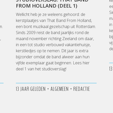
ke
FROM HOLLAND (DEEL 1)
ee
Si
Wellicht heb je ze weleens gehoord: de
m
kerstplaatjes van That Band From Holland,
in
m.
een bont muzikaal gezelschap uit Rotterdam.
ke
Sinds 2009 reist de band jaarlijks rond de
b
,
maand november richting Zeeland om daar,
vi
in een tot studio verbouwd vakantiehuisje,
de
kerstliedjes op te nemen. Dit jaar is extra
bijzonder omdat de band alweer aan hun
vijfde exemplaar gaat beginnen. Lees hier
1
deel 1 van het studioverslag!
•
•
13 JAAR GELEDEN
ALGEMEEN
REDACTIE