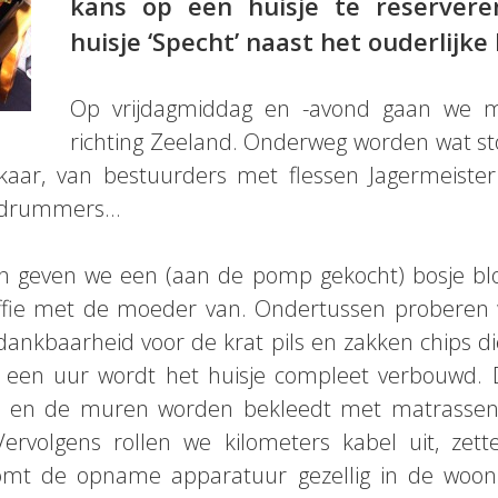
kans op een huisje te reservere
huisje ‘Specht’ naast het ouderlijke 
Op vrijdagmiddag en -avond gaan we me
richting Zeeland. Onderweg worden wat sto
kaar, van bestuurders met flessen Jagermeister
e drummers…
 geven we een (aan de pomp gekocht) bosje bl
koffie met de moeder van. Ondertussen proberen
ankbaarheid voor de krat pils en zakken chips di
n een uur wordt het huisje compleet verbouwd. 
en en de muren worden bekleedt met matrassen
Vervolgens rollen we kilometers kabel uit, zet
komt de opname apparatuur gezellig in de woon