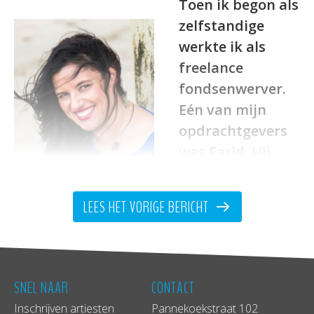
Toen ik begon als
zelfstandige
werkte ik als
freelance
fondsenwerver.
Eén van mijn
opdrachtgevers
was Farid. Hij
had een
muziekschool
LEES HET VORIGE BERICHT
gespecialiseerd
in wereldmuziek
en gaf ook
concerten.
Ik had twee opdrachten voor
SNEL NAAR
CONTACT
hem gedaan. Ik had subsidie-aanvragen
Inschrijven artiesten
Pannekoekstraat 102