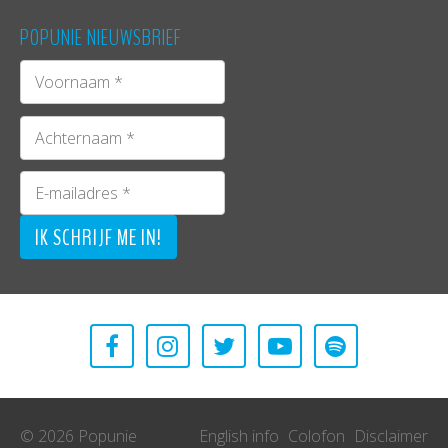
POPUNIE NIEUWSBRIEF
Victim Victim
VictimVictim
Westerkeyn | vr 13 juni, 14:30 uur
Ze noemen het zelf lava wave, wij houden het op
donkere elektronische klanken met duistere
vocalen. VictimVictim bestaat nog niet zo lang,
© 2026 Popunie
English info
Colofon
Disclaimer