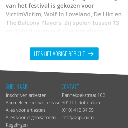
van het festival is gekozen voor
VictimVictim, Wolf In Loveland, De Likt en
The Balcony Players. Zij spelen
tussen 13
en 22 juni
verspreid over het eiland
Terschelling.
LEES HET VORIGE BERICHT
Het
Oerol Festival
staat bekend als één van de
grootste en meest bijzondere theaterfestivals in
Europa. Het is sinds de eerste editie in 1982
uitgegroeid tot een waar fenomeen. Ieder jaar in
juni is het Waddeneiland tien dagen lang hét
SNEL NAAR
CONTACT
podium voor theater, dans, straattheater,
Inschrijven artiesten
Pannekoekstraat 102
beeldende kunst en muziek. De muziek acts
Aanmelden nieuwe release
3011LL Rotterdam
staan over het hele eiland verspreid, de Popunie
Alles voor artiesten
(010) 412 34 55
Live acts staan voornamelijk op het Westerkeyn
Alles voor organisatoren
info@popunie.nl
terrein.
Regelingen