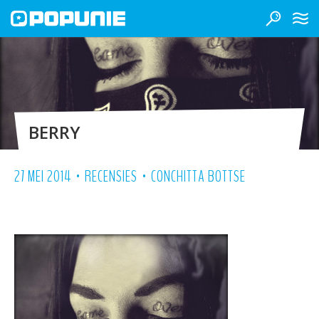
BERRY
•
•
27 MEI 2014
RECENSIES
CONCHITTA BOTTSE