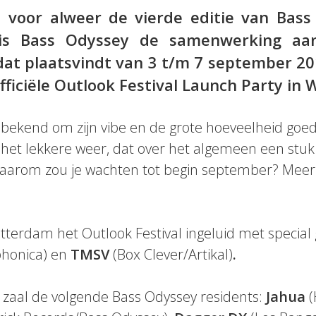
jd voor alweer de vierde editie van Bas
 is Bass Odyssey de samenwerking aa
 dat plaatsvindt van 3 t/m 7 september 201
fficiële Outlook Festival Launch Party in
t bekend om zijn vibe en de grote hoeveelheid goed
het lekkere weer, dat over het algemeen een stuk p
aarom zou je wachten tot begin september? Meer 
otterdam het Outlook Festival ingeluid met special
phonica) en
TMSV
(Box Clever/Artikal)
.
 zaal de volgende Bass Odyssey residents:
Jahua
(