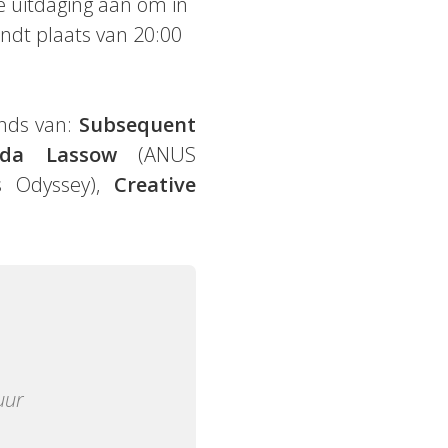
de uitdaging aan om in
ndt plaats van 20:00
unds van:
Subsequent
nda Lassow
(ANUS
ss Odyssey),
Creative
uur