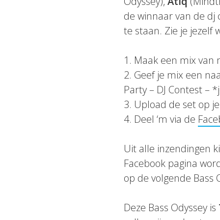
Odyssey),
Atiq
(Mindt
de winnaar van de dj 
te staan. Zie je jeze
1. Maak een mix van 
2. Geef je mix een na
Party – DJ Contest – *
3. Upload de set op j
4. Deel ‘m via de
Face
Uit alle inzendingen 
Facebook pagina worden
op de volgende Bass O
Deze Bass Odyssey is