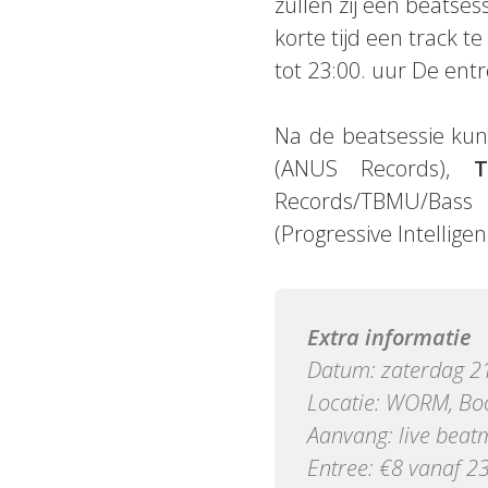
zullen zij een beatse
korte tijd een track 
tot 23:00. uur De entre
Na de beatsessie kun
(ANUS Records),
Records/TBMU/Bass 
(Progressive Intellig
Extra informatie
Datum: zaterdag 21
Locatie: WORM, Bo
Aanvang: live beat
Entree: €8 vanaf 23