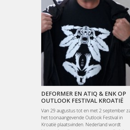
DEFORMER EN ATIQ & ENK OP
OUTLOOK FESTIVAL KROATIË
Van 29 augustus tot en met 2 september za
het toonaangevende Outlook Festival in
Kroatië plaatsvinden. Nederland wordt