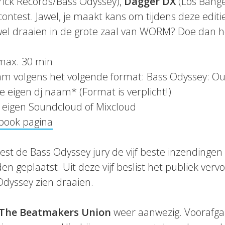
rick Records/Bass Odyssey),
Dagger DX
(Los Bang
contest.
Jawel, je maakt kans om tijdens deze editi
lf wel draaien in de grote zaal van WORM? Doe dan 
max. 30 min
am volgens het volgende format: Bass Odyssey: Ou
je eigen dj naam* (Format is verplicht!)
e eigen Soundcloud of Mixcloud
book pagina
kiest de Bass Odyssey jury de vijf beste inzendinge
 geplaatst. Uit deze vijf beslist het publiek vervol
dyssey zien draaien.
The Beatmakers Union
weer aanwezig. Voorafga