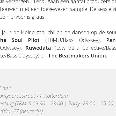
ssie verzorgen. Hierbij gaan een aantal producers 
te bouwen met een toegewezen sample. De sessie vi
e hiervoor is gratis.
 je in de kleine zaal chillen en dansen op de so
The Soul Pilot
(TBMU/Bass Odyssey),
Pa
Odyssey),
Ruwedata
(Lowriders Collective/Ba
ence/Bass Odyssey) en
The Beatmakers Union
.
 juni
omgaardsstraat 71, Rotterdam
making (TBMU) 19:30 – 23:00 | Party: 23:00 – 05:00 
:00u: €7 (deurprijs)