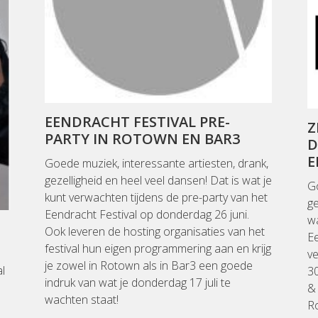
EENDRACHT FESTIVAL PRE-
Z
PARTY IN ROTOWN EN BAR3
D
E
Goede muziek, interessante artiesten, drank,
gezelligheid en heel veel dansen! Dat is wat je
Go
kunt verwachten tijdens de pre-party van het
ge
Eendracht Festival op donderdag 26 juni.
wa
Ook leveren de hosting organisaties van het
Ee
festival hun eigen programmering aan en krijg
v
je zowel in Rotown als in Bar3 een goede
l
30
indruk van wat je donderdag 17 juli te
& 
wachten staat!
R