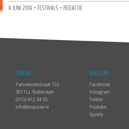
•
•
4 JUNI 2014
FESTIVALS
REDACTIE
CONTACT
VOLG ONS
Pannekoekstraat 102
Facebook
3011LL Rotterdam
Instagram
(010) 412 34 55
Twitter
info@popunie.nl
Youtube
Spotify