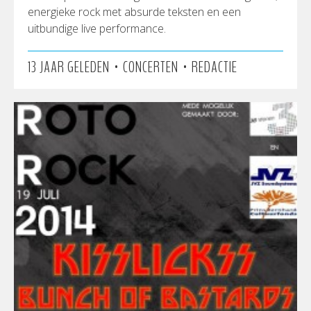
energieke rock met absurde teksten en een
uitbundige live performance.
•
•
13 JAAR GELEDEN
CONCERTEN
REDACTIE