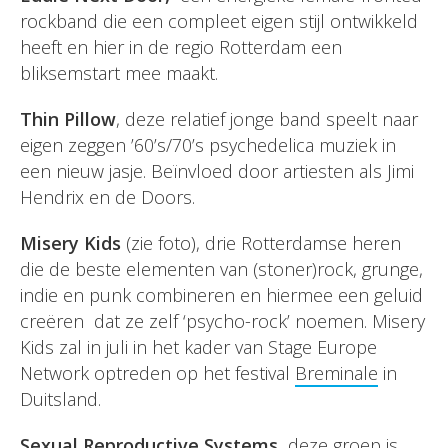
rockband die een compleet eigen stijl ontwikkeld
heeft en hier in de regio Rotterdam een
bliksemstart mee maakt.
Thin Pillow
, deze relatief jonge band speelt naar
eigen zeggen ’60’s/70’s psychedelica muziek in
een nieuw jasje. Beïnvloed door artiesten als Jimi
Hendrix en de Doors.
Misery Kids
(zie foto), drie Rotterdamse heren
die de beste elementen van (stoner)rock, grunge,
indie en punk combineren en hiermee een geluid
creëren dat ze zelf ‘psycho-rock’ noemen. Misery
Kids zal in juli in het kader van Stage Europe
Network optreden op het festival
Breminale
in
Duitsland.
Sexual Reproductive Systems,
deze groep is