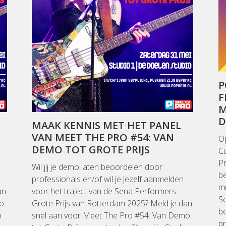
P
F
M
D
MAAK KENNIS MET HET PANEL
VAN MEET THE PRO #54: VAN
Op
DEMO TOT GROTE PRIJS
C
Pr
Wil jij je demo laten beoordelen door
be
professionals en/of wil je jezelf aanmelden
mu
an
voor het traject van de Sena Performers
Sc
mo
Grote Prijs van Rotterdam 2025? Meld je dan
b
o
snel aan voor Meet The Pro #54: Van Demo
pr