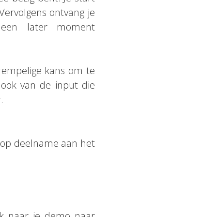
 Vervolgens ontvang je
 een later moment
drempelige kans om te
 ook van de input die
.
en op deelname aan het
nk naar je demo naar