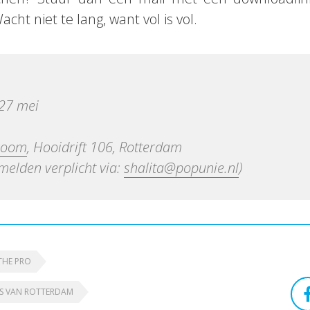
Wacht niet te lang, want vol is vol.
27 mei
groom
, Hooidrift 106, Rotterdam
melden verplicht via:
shalita@popunie.nl
)
THE PRO
JS VAN ROTTERDAM