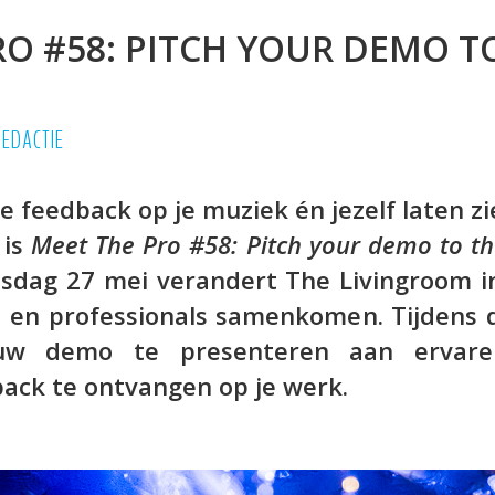
RO #58: PITCH YOUR DEMO T
REDACTIE
ele feedback op je muziek én jezelf laten 
 is
Meet The Pro #58: Pitch your demo to th
nsdag 27 mei verandert The Livingroom i
en professionals samenkomen. Tijdens de
w demo te presenteren aan ervare
ack te ontvangen op je werk.