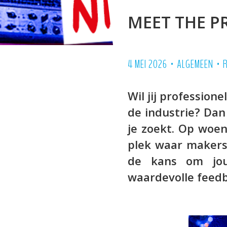
MEET THE P
•
•
4 MEI 2026
ALGEMEEN
Wil jij profession
de industrie? Dan
je zoekt. Op woe
plek waar makers 
de kans om jou
waardevolle feedb