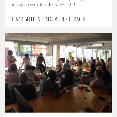
outs gaan vertellen, dus wees erbij!
•
•
11 JAAR GELEDEN
ALGEMEEN
REDACTIE