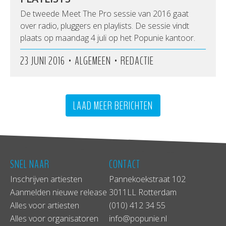
De tweede Meet The Pro sessie van 2016 gaat
over radio, pluggers en playlists. De sessie vindt
plaats op maandag 4 juli op het Popunie kantoor.
•
•
23 JUNI 2016
ALGEMEEN
REDACTIE
LAAD MEER BERICHTEN
SNEL NAAR
CONTACT
Inschrijven artiesten
Pannekoekstraat 102
Aanmelden nieuwe release
3011LL Rotterdam
Alles voor artiesten
(010) 412 34 55
Alles voor organisatoren
info@popunie.nl