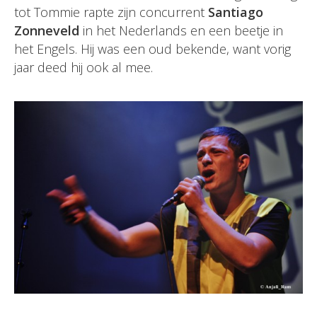
tot Tommie rapte zijn concurrent
Santiago
Zonneveld
in het Nederlands en een beetje in
het Engels. Hij was een oud bekende, want vorig
jaar deed hij ook al mee.