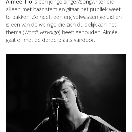
Aimée
Tio
is een jonge singer/songwriter die
alleen met haar stem en gitaar het publiek weet
te pakken. Ze heeft een erg volwassen geluid en
is één van de weinige die zich duidelijk aan het
thema (
Wordt vervolgd
) heeft gehouden. Aimée
gaat er met de derde plaats vandoor.