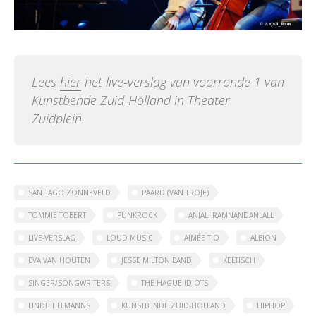
Lees
hier
het live-verslag van voorronde 1 van
Kunstbende Zuid-Holland in Theater
Zuidplein.
SANTIAGO ZONNEVELD
PAARD (VAN TROJE)
TOMMIE TOBERT
PUNKROCK
ANJALI RAMNANDANLALL
LIVE-VERSLAG
LOUD MUSIC
AIMÉE TIO
ALBION
EVA VAN HOUTEN
JESSE MILTON BAND
KELTISCH
SINGER/SONGWRITERS
THE HAGUE IDIOTS
LINDE TILLMANNS
KUNSTBENDE ZUID-HOLLAND
HIPHOP