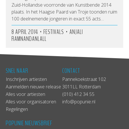
Zuid-Hollandse voorronde van Kunstbende 2014
plaats. In het Haagse Paard van Troje toonden ruim
100 deelnemende jongeren in exact 55 acts…
•
•
8 APRIL 2014
FESTIVALS
ANJALI
RAMNANDANLALL
SNEL NAAR
CONTACT
Inschrijven artiesten
Pannekoekstraat 102
Aanmelden nieuwe release
3011LL Rotterdam
Alles voor artiesten
(010) 412 34 55
Alles voor organisatoren
info@popunie.nl
Regelingen
POPUNIE NIEUWSBRIEF