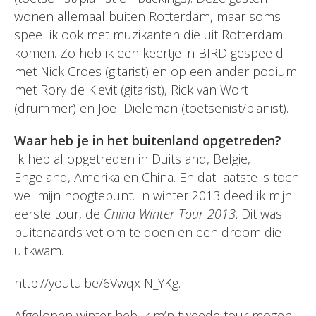
wonen allemaal buiten Rotterdam, maar soms
speel ik ook met muzikanten die uit Rotterdam
komen. Zo heb ik een keertje in BIRD gespeeld
met Nick Croes (gitarist) en op een ander podium
met Rory de Kievit (gitarist), Rick van Wort
(drummer) en Joel Dieleman (toetsenist/pianist).
Waar heb je in het buitenland opgetreden?
Ik heb al opgetreden in Duitsland, België,
Engeland, Amerika en China. En dat laatste is toch
wel mijn hoogtepunt. In winter 2013 deed ik mijn
eerste tour, de
China Winter Tour 2013
. Dit was
buitenaards vet om te doen en een droom die
uitkwam.
http://youtu.be/6VwqxlN_YKg.
Afgelopen winter heb ik m’n tweede tour mogen