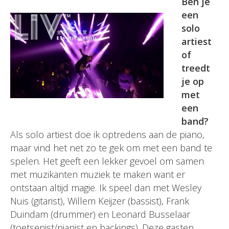
Ben je
een
solo
artiest
of
treedt
je op
met
een
band?
Als solo artiest doe ik optredens aan de piano,
maar vind het net zo te gek om met een band te
spelen. Het geeft een lekker gevoel om samen
met muzikanten muziek te maken want er
ontstaan altijd magie. Ik speel dan met Wesley
Nuis (gitarist), Willem Keijzer (bassist), Frank
Duindam (drummer) en Leonard Busselaar
(toetsenist/pianist en backings). Deze gasten