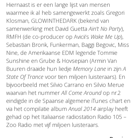
Hiernaast is er een lange lijst van mensen
waarmee ik al heb samengewerkt zoals Gregori
Klosman, GLOWINTHEDARK (bekend van
samenwerking met David Guetta
Ain’t No Party
),
RMFH (de co-producer op Avicii’s
Wake Me Up
),
Sebastian Bronk, Funkerman, Baggi Begovic, Miss
Nine, de Amerikaanse EDM legende Tommie
Sunshine en Grube & Hovsepian (Armin Van
Buuren draaide hun liedje
Memory Lane
in zijn
A
State Of Trance
voor tien miljoen luisteraars). En
bijvoorbeeld met Silvio Carrano en Silvio Merue
waarvan het nummer
All Come Around
op nr.2
eindigde in de Spaanse algemene iTunes chart en
via het compilatie album
Anual 2014
airplay heeft
gehad op het Italiaanse radiostation Radio 105 –
Zoo Radio met vijf miljoen luisteraars.