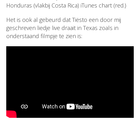
Honduras (vlakbij Costa Rica) iTunes chart (red.)
Het is ook al gebeurd dat Tiësto een door mij
geschreven liedje live draait in Texas zoals in
onderstaand filmpje te zien is: