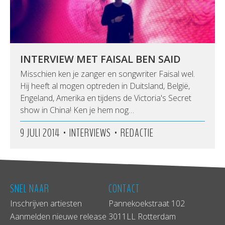
INTERVIEW MET FAISAL BEN SAID
Misschien ken je zanger en songwriter Faisal wel.
Hij heeft al mogen optreden in Duitsland, België,
Engeland, Amerika en tijdens de Victoria's Secret
show in China! Ken je hem nog…
•
•
9 JULI 2014
INTERVIEWS
REDACTIE
SNEL NAAR
CONTACT
Inschrijven artiesten
Pannekoekstraat 102
Aanmelden nieuwe release
3011LL Rotterdam