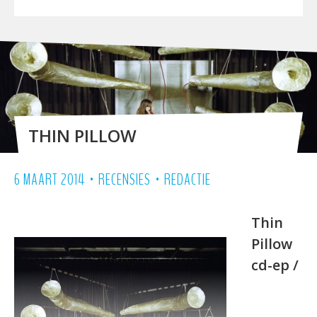
THIN PILLOW
•
•
6 MAART 2014
RECENSIES
REDACTIE
Thin
Pillow
cd-ep
/