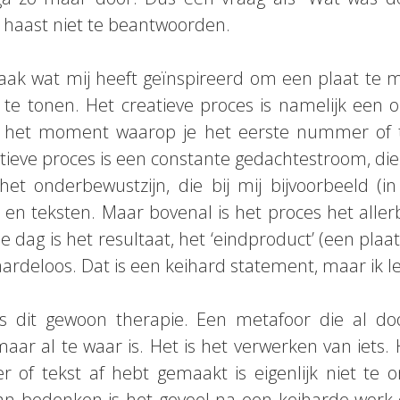
 haast niet te beantwoorden.
ak wat mij heeft geïnspireerd om een plaat te
n te tonen. Het creatieve proces is namelijk een 
n het moment waarop je het eerste nummer of t
eatieve proces is een constante gedachtestroom, die
het onderbewustzijn, die bij mij bijvoorbeeld (i
 en teksten. Maar bovenal is het proces het allerbe
dag is het resultaat, het ‘eindproduct’ (een plaat, 
ardeloos. Dat is een keihard statement, maar ik le
is dit gewoon therapie. Een metafoor die al door
aar al te waar is. Het is het verwerken van iets. 
of tekst af hebt gemaakt is eigenlijk niet te o
kan bedenken is het gevoel na een keiharde work-