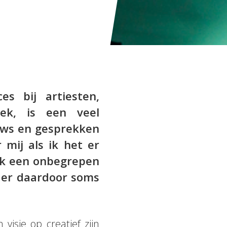
es bij artiesten,
iek, is een veel
ews en gesprekken
 mij als ik het er
ak een onbegrepen
n er daardoor soms
 visie op creatief zijn