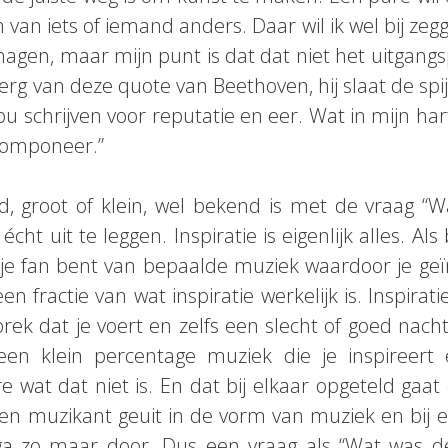
van iets of iemand anders. Daar wil ik wel bij zeg
en, maar mijn punt is dat dat niet het uitgangsp
rg van deze quote van Beethoven, hij slaat de spijk
ou schrijven voor reputatie en eer. Wat in mijn hart 
componeer.”
, groot of klein, wel bekend is met de vraag “Wat i
t écht uit te leggen. Inspiratie is eigenlijk alles. Al
 je fan bent van bepaalde muziek waardoor je geï
een fractie van wat inspiratie werkelijk is. Inspira
prek dat je voert en zelfs een slecht of goed nachtj
een klein percentage muziek die je inspireert
e wat dat niet is. En dat bij elkaar opgeteld gaat
een muzikant geuit in de vorm van muziek en bij 
a zo maar door. Dus een vraag als “Wat was de