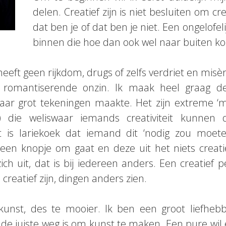
delen. Creatief zijn is niet besluiten om c
dat ben je of dat ben je niet. Een ongelofel
binnen die hoe dan ook wel naar buiten k
eeft geen rijkdom, drugs of zelfs verdriet en misè
al romantiserende onzin. Ik maak heel graag de
haar grot tekeningen maakte. Het zijn extreme ‘m
c.) die weliswaar iemands creativiteit kunne
 is lariekoek dat iemand dit ‘nodig zou moet
en knopje om gaat en deze uit het niets creatief
zich uit, dat is bij iedereen anders. Een creatief p
creatief zijn, dingen anders zien.
kunst, des te mooier. Ik ben een groot liefhebb
 de juiste weg is om kunst te maken. Een pure wil 