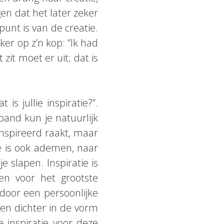
gen dat het later zeker
unt is van de creatie.
er op z’n kop: “Ik had
zit moet er uit; dat is
s jullie inspiratie?”.
s band kun je natuurlijk
nspireerd raakt, maar
tie is ook ademen, naar
e slapen. Inspiratie is
 en voor het grootste
 door een persoonlijke
een dichter in de vorm
 inspiratie voor deze