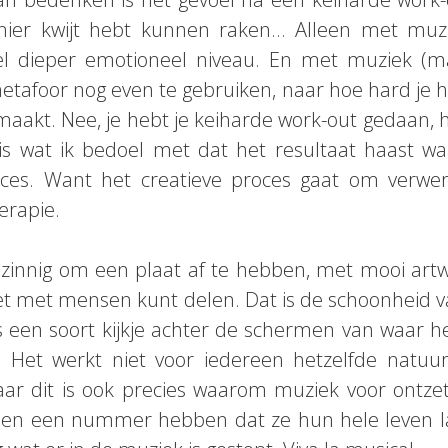
er kwijt hebt kunnen raken… Alleen met muzi
el dieper emotioneel niveau. En met muziek (ma
etafoor nog even te gebruiken, naar hoe hard je 
maakt. Nee, je hebt je keiharde work-out gedaan, he
is wat ik bedoel met dat het resultaat haast wa
oces. Want het creatieve proces gaat om verwe
erapie.
nzinnig om een plaat af te hebben, met mooi artw
 het met mensen kunt delen. Dat is de schoonheid
 een soort kijkje achter de schermen van waar he
 Het werkt niet voor iedereen hetzelfde natuurl
aar dit is ook precies waarom muziek voor ontz
nsen een nummer hebben dat ze hun hele leven la