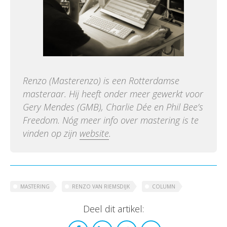
Renzo (Masterenzo) is een Rotterdamse
masteraar. Hij heeft onder meer gewerkt voor
Gery Mendes (GMB), Charlie Dée en Phil Bee’s
Freedom. Nóg meer info over mastering is te
vinden op zijn
website
.
MASTERING
RENZO VAN RIEMSDIJK
COLUMN
Deel dit artikel: