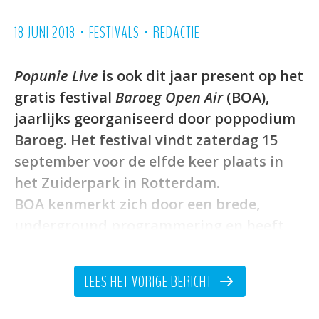
•
•
18 JUNI 2018
FESTIVALS
REDACTIE
Popunie Live
is ook dit jaar present op het
gratis festival
Baroeg Open Air
(BOA),
jaarlijks georganiseerd door poppodium
Baroeg. Het festival vindt zaterdag 15
september voor de elfde keer plaats in
het Zuiderpark in Rotterdam.
BOA kenmerkt zich door een brede,
underground programmering en heeft
twee podia. Op het hoofdpodium ligt de
nadruk op de grote namen in de harde en
LEES HET VORIGE BERICHT
alternatieve muziek uit de rock, punk en
metalscene. Het tweede podium biedt ’s