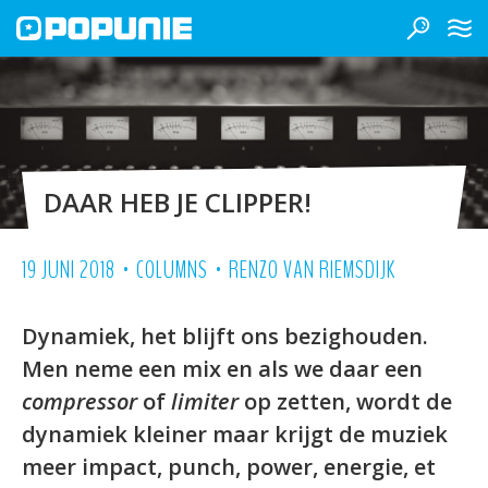
DAAR HEB JE CLIPPER!
•
•
19 JUNI 2018
COLUMNS
RENZO VAN RIEMSDIJK
Dynamiek, het blijft ons bezighouden.
Men neme een mix en als we daar een
compressor
of
limiter
op zetten, wordt de
dynamiek kleiner maar krijgt de muziek
meer impact, punch, power, energie, et