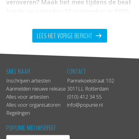
veroveren? Maak het mee tijdens de beat
battle op zaterdag 22 september in BIRD.
LEES HET VORIGE BERICHT
SNEL NAAR
CONTACT
Inschrijven artiesten
Pannekoekstraat 102
Aanmelden nieuwe release
3011LL Rotterdam
Alles voor artiesten
(010) 412 34 55
Alles voor organisatoren
info@popunie.nl
Benieuwd naar wat je ongeveer van de
Regelingen
finalisten en finale kunt verwachten? Lees
hier alles over de vijf acts en hoe die tijdens
POPUNIE NIEUWSBRIEF
de beat battle met elkaar de strijd aangaan: