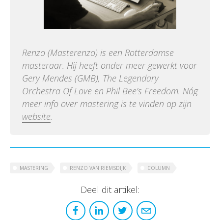
Renzo (Masterenzo) is een Rotterdamse
masteraar. Hij heeft onder meer gewerkt voor
Gery Mendes (GMB), The Legendary
Orchestra Of Love en Phil Bee’s Freedom. Nóg
meer info over mastering is te vinden op zijn
website
.
MASTERING
RENZO VAN RIEMSDIJK
COLUMN
Deel dit artikel: