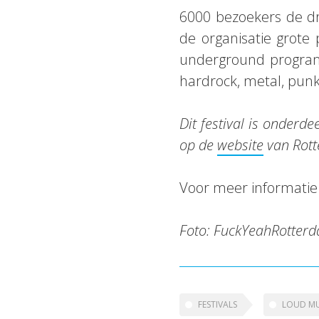
6000 bezoekers de dr
de organisatie grote
underground programm
hardrock, metal, punk
Dit festival is onderd
op de
website
van Rott
Voor meer informatie
Foto:
FuckYeahRotter
FESTIVALS
LOUD MU