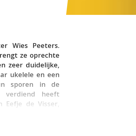
ter Wies Peeters.
rengt ze oprechte
n zeer duidelijke,
ar ukelele en een
un sporen in de
s verdiend heeft
n Eefje de Visser,
mble) viert ze 6
 Low
. Een eerlijk en
als muzikaal zeer