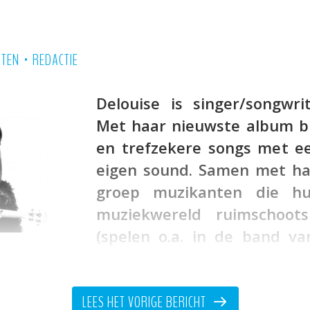
•
RTEN
REDACTIE
Delouise is singer/songwri
Met haar nieuwste album b
en trefzekere songs met ee
eigen sound. Samen met ha
groep muzikanten die h
muziekwereld ruimschoot
(spelen o.a. in de band va
Jeroen Kant en Rosa Ense
wn de release van haar nieuwe plaat
Lay
t een warm geluid en zowel tekstueel 
LEES HET VORIGE BERICHT