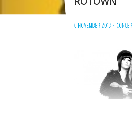
ROTOWN
•
6 NOVEMBER 2013
CONCE
november in Roto
intiem album, me