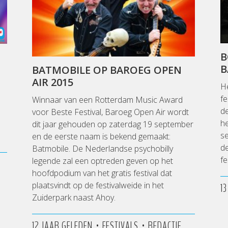
B
B
BATMOBILE OP BAROEG OPEN
AIR 2015
He
fe
Winnaar van een Rotterdam Music Award
d
voor Beste Festival, Baroeg Open Air wordt
he
dit jaar gehouden op zaterdag 19 september
se
en de eerste naam is bekend gemaakt:
de
Batmobile. De Nederlandse psychobilly
fe
legende zal een optreden geven op het
hoofdpodium van het gratis festival dat
plaatsvindt op de festivalweide in het
1
Zuiderpark naast Ahoy.
•
•
12 JAAR GELEDEN
FESTIVALS
REDACTIE